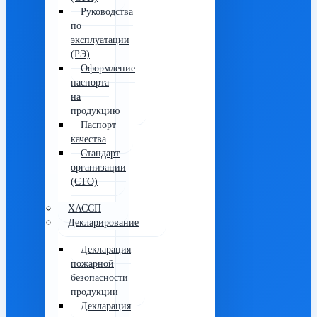
Руководства
по
эксплуатации
(РЭ)
Оформление
паспорта
на
продукцию
Паспорт
качества
Стандарт
организации
(СТО)
ХАССП
Декларирование
Декларация
пожарной
безопасности
продукции
Декларация