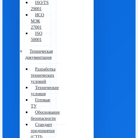
ISO/TS
29001
ИСО
МЭК
27001
ISO
50001
Техническая
документация
Разработка
технических
условий
Технические
условия
Готовые
ТУ
Обоснование
безопасности
Стандарт
предприятия
(СТП)