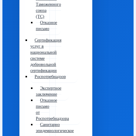
Таможенного
союза
(ТС)
Отказное
письмо
Сертификация
услуг в
национальной
системе
добровольной
сертификации
Роспотребнадзор
Экспертное
заключение
Отказное
письмо
от
Роспотребнадзора
Санитарно
эпидемиологическое