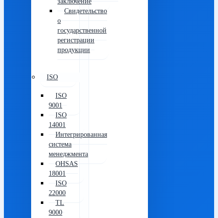
заключение
Свидетельство
о
государственной
регистрации
продукции
ISO
ISO
9001
ISO
14001
Интегрированная
система
менеджмента
OHSAS
18001
ISO
22000
TL
9000