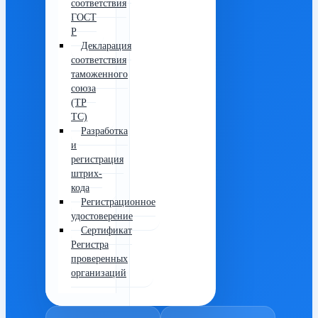
соответствия
ГОСТ
Р
Декларация
соответствия
таможенного
союза
(ТР
ТС)
Разработка
и
регистрация
штрих-
кода
Регистрационное
удостоверение
Сертификат
Регистра
проверенных
организаций