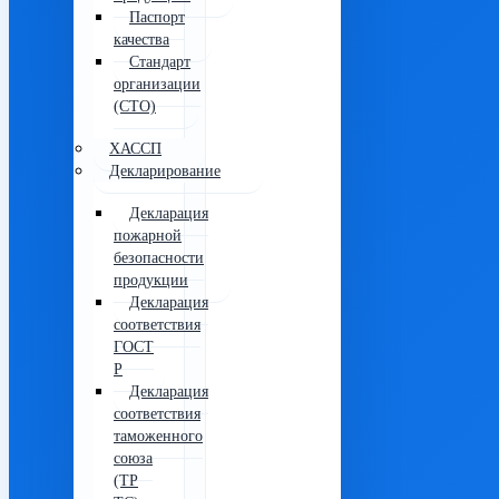
Паспорт
качества
Стандарт
организации
(СТО)
ХАССП
Декларирование
Декларация
пожарной
безопасности
продукции
Декларация
соответствия
ГОСТ
Р
Декларация
соответствия
таможенного
союза
(ТР