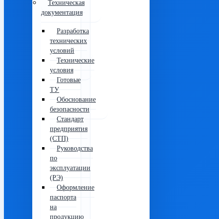
Техническая
документация
Разработка
технических
условий
Технические
условия
Готовые
ТУ
Обоснование
безопасности
Стандарт
предприятия
(СТП)
Руководства
по
эксплуатации
(РЭ)
Оформление
паспорта
на
продукцию