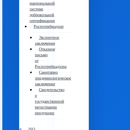
национальной
системе
добровольной
сертификации
Роспотребнадзор
Экспертное
заключение
Отказное
письмо
от
Роспотребнадзора
Санитарно
эпидемиологическое
заключение
Свидетельство
о
государственной
регистрации
продукции
ISO