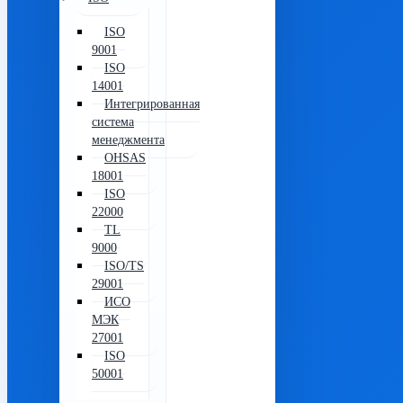
ISO
9001
ISO
14001
Интегрированная
система
менеджмента
OHSAS
18001
ISO
22000
TL
9000
ISO/TS
29001
ИСО
МЭК
27001
ISO
50001