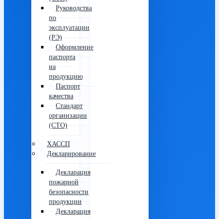
Руководства
по
эксплуатации
(РЭ)
Оформление
паспорта
на
продукцию
Паспорт
качества
Стандарт
организации
(СТО)
ХАССП
Декларирование
Декларация
пожарной
безопасности
продукции
Декларация