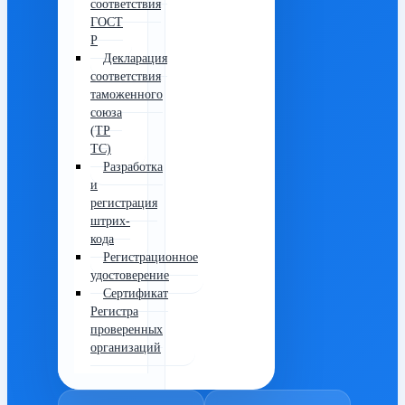
соответствия
ГОСТ
Р
Декларация
соответствия
таможенного
союза
(ТР
ТС)
Разработка
и
регистрация
штрих-
кода
Регистрационное
удостоверение
Сертификат
Регистра
проверенных
организаций