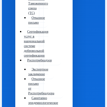
Таможенного
союза
(ТС)
Отказное
письмо
Сертификация
услуг в
национальной
системе
добровольной
сертификации
Роспотребнадзор
Экспертное
заключение
Отказное
письмо
от
Роспотребнадзора
Санитарно
эпидемиологическое