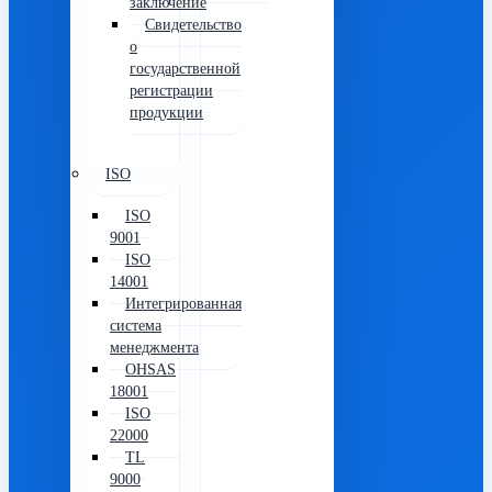
заключение
Свидетельство
о
государственной
регистрации
продукции
ISO
ISO
9001
ISO
14001
Интегрированная
система
менеджмента
OHSAS
18001
ISO
22000
TL
9000