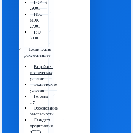
ISO/TS
29001
ИСО
МЭК
27001
ISO
50001
Техническая
документация
Разработка
технических
условий
Технические
условия
Готовые
ТУ
Обоснование
безопасности
Стандарт
предприятия
(СТП)