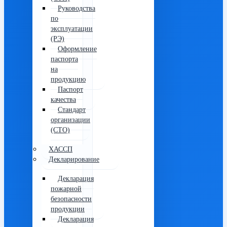
Руководства
по
эксплуатации
(РЭ)
Оформление
паспорта
на
продукцию
Паспорт
качества
Стандарт
организации
(СТО)
ХАССП
Декларирование
Декларация
пожарной
безопасности
продукции
Декларация