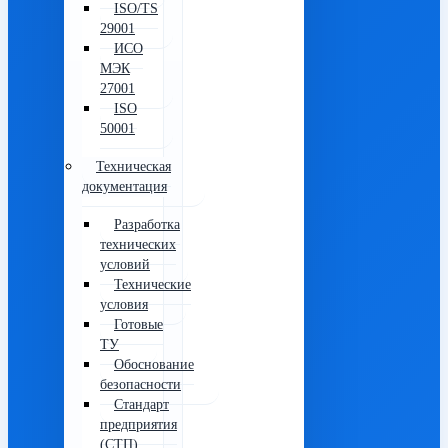
ISO/TS
29001
ИСО
МЭК
27001
ISO
50001
Техническая
документация
Разработка
технических
условий
Технические
условия
Готовые
ТУ
Обоснование
безопасности
Стандарт
предприятия
(СТП)