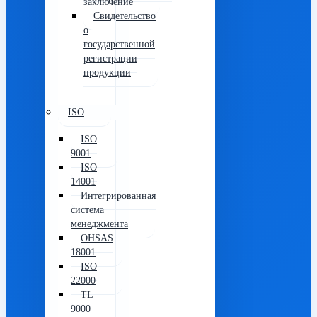
заключение
Свидетельство
о
государственной
регистрации
продукции
ISO
ISO
9001
ISO
14001
Интегрированная
система
менеджмента
OHSAS
18001
ISO
22000
TL
9000