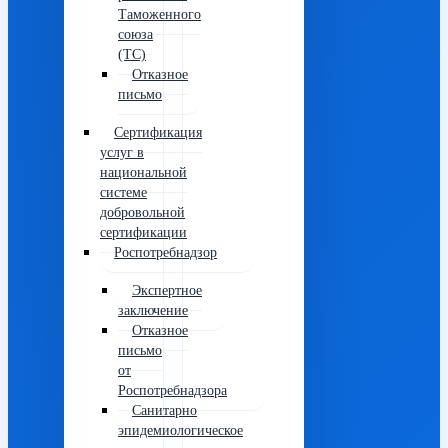
Таможенного
союза
(ТС)
Отказное
письмо
Сертификация
услуг в
национальной
системе
добровольной
сертификации
Роспотребнадзор
Экспертное
заключение
Отказное
письмо
от
Роспотребнадзора
Санитарно
эпидемиологическое