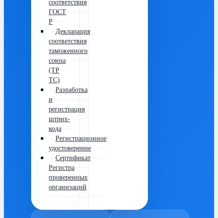
соответствия
ГОСТ
Р
Декларация
соответствия
таможенного
союза
(ТР
ТС)
Разработка
и
регистрация
штрих-
кода
Регистрационное
удостоверение
Сертификат
Регистра
проверенных
организаций