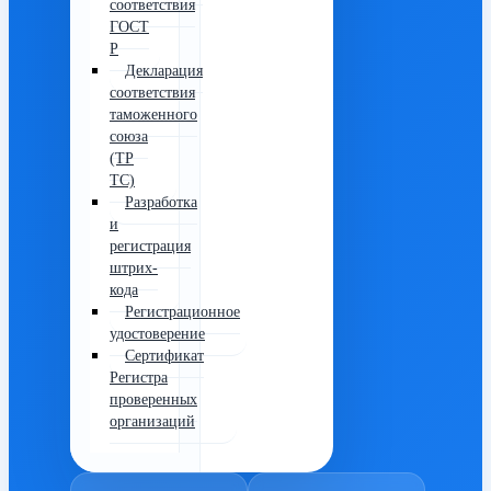
соответствия
ГОСТ
Р
Декларация
соответствия
таможенного
союза
(ТР
ТС)
Разработка
и
регистрация
штрих-
кода
Регистрационное
удостоверение
Сертификат
Регистра
проверенных
организаций