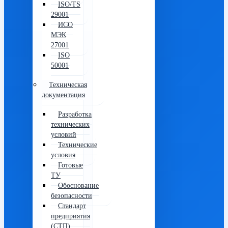
ISO/TS
29001
ИСО
МЭК
27001
ISO
50001
Техническая
документация
Разработка
технических
условий
Технические
условия
Готовые
ТУ
Обоснование
безопасности
Стандарт
предприятия
(СТП)