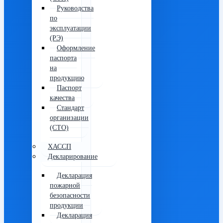
Руководства
по
эксплуатации
(РЭ)
Оформление
паспорта
на
продукцию
Паспорт
качества
Стандарт
организации
(СТО)
ХАССП
Декларирование
Декларация
пожарной
безопасности
продукции
Декларация