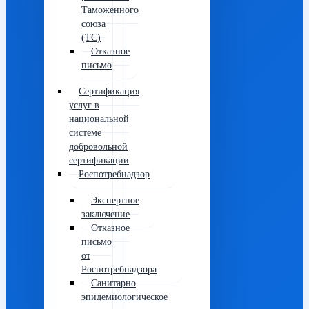
Таможенного
союза
(ТС)
Отказное
письмо
Сертификация
услуг в
национальной
системе
добровольной
сертификации
Роспотребнадзор
Экспертное
заключение
Отказное
письмо
от
Роспотребнадзора
Санитарно
эпидемиологическое