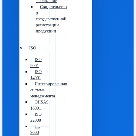
заключение
Свидетельство
о
государственной
регистрации
продукции
ISO
ISO
9001
ISO
14001
Интегрированная
система
менеджмента
OHSAS
18001
ISO
22000
TL
9000