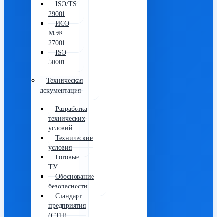
ISO/TS
29001
ИСО
МЭК
27001
ISO
50001
Техническая
документация
Разработка
технических
условий
Технические
условия
Готовые
ТУ
Обоснование
безопасности
Стандарт
предприятия
(СТП)