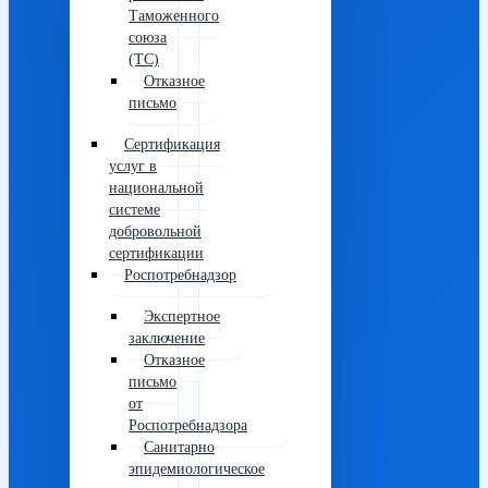
Таможенного
союза
(ТС)
Отказное
письмо
Сертификация
услуг в
национальной
системе
добровольной
сертификации
Роспотребнадзор
Экспертное
заключение
Отказное
письмо
от
Роспотребнадзора
Санитарно
эпидемиологическое