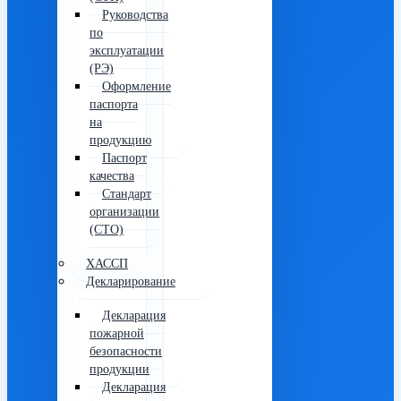
Руководства
по
эксплуатации
(РЭ)
Оформление
паспорта
на
продукцию
Паспорт
качества
Стандарт
организации
(СТО)
ХАССП
Декларирование
Декларация
пожарной
безопасности
продукции
Декларация