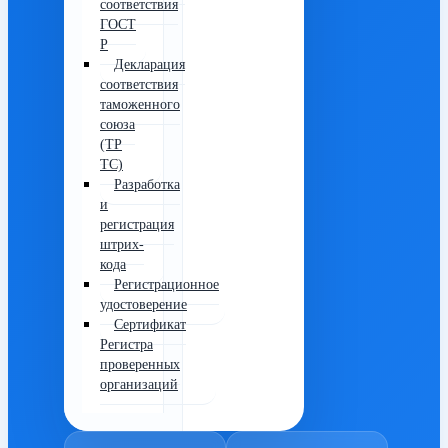
соответствия
ГОСТ
Р
Декларация
соответствия
таможенного
союза
(ТР
ТС)
Разработка
и
регистрация
штрих-
кода
Регистрационное
удостоверение
Сертификат
Регистра
проверенных
организаций