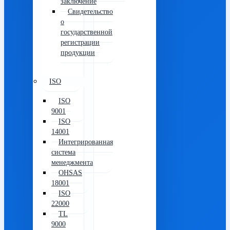
заключение
Свидетельство
о
государственной
регистрации
продукции
ISO
ISO
9001
ISO
14001
Интегрированная
система
менеджмента
OHSAS
18001
ISO
22000
TL
9000