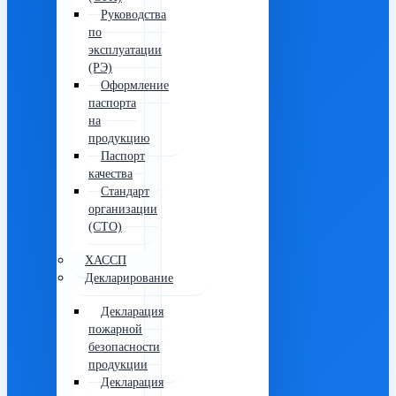
Руководства
по
эксплуатации
(РЭ)
Оформление
паспорта
на
продукцию
Паспорт
качества
Стандарт
организации
(СТО)
ХАССП
Декларирование
Декларация
пожарной
безопасности
продукции
Декларация