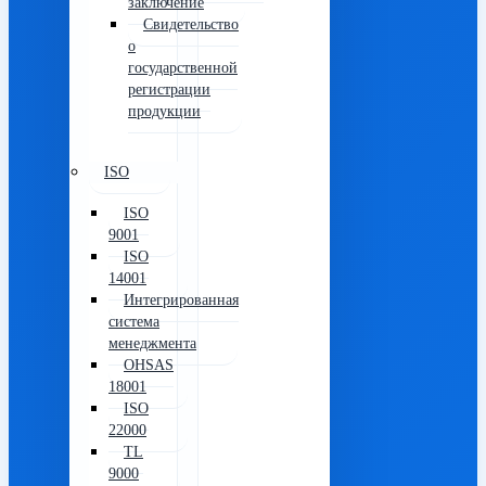
заключение
Свидетельство
о
государственной
регистрации
продукции
ISO
ISO
9001
ISO
14001
Интегрированная
система
менеджмента
OHSAS
18001
ISO
22000
TL
9000