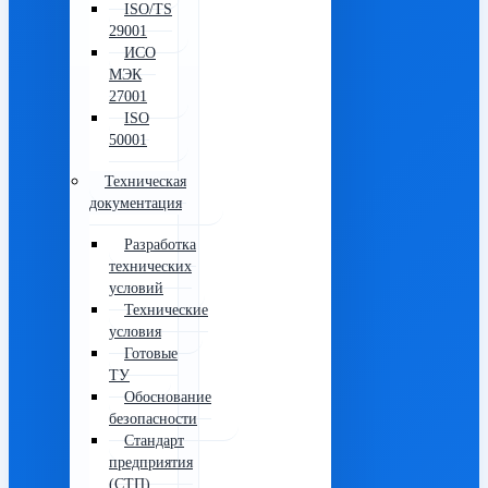
ISO/TS
29001
ИСО
МЭК
27001
ISO
50001
Техническая
документация
Разработка
технических
условий
Технические
условия
Готовые
ТУ
Обоснование
безопасности
Стандарт
предприятия
(СТП)