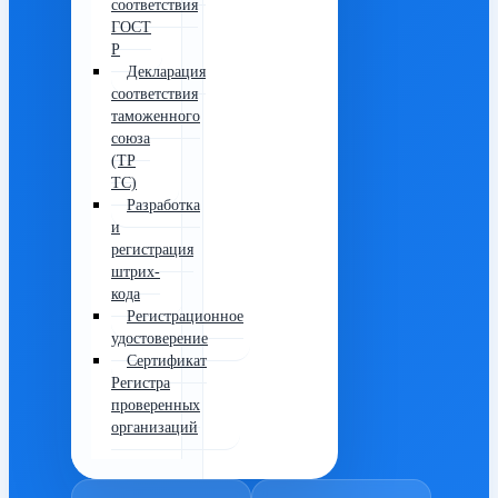
соответствия
ГОСТ
Р
Декларация
соответствия
таможенного
союза
(ТР
ТС)
Разработка
и
регистрация
штрих-
кода
Регистрационное
удостоверение
Сертификат
Регистра
проверенных
организаций