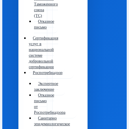
Таможенного
союза
(ТС)
Отказное
письмо
Сертификация
услуг в
национальной
системе
добровольной
сертификации
Роспотребнадзор
Экспертное
заключение
Отказное
письмо
от
Роспотребнадзора
Санитарно
эпидемиологическое