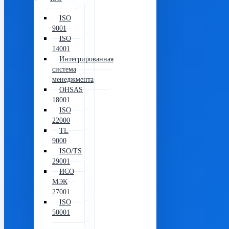
ISO
9001
ISO
14001
Интегрированная
система
менеджмента
OHSAS
18001
ISO
22000
TL
9000
ISO/TS
29001
ИСО
МЭК
27001
ISO
50001