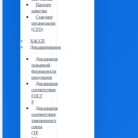
Паспорт
качества
Стандарт
организации
(СТО)
ХАССП
Декларирование
Декларация
пожарной
безопасности
продукции
Декларация
соответствия
ГОСТ
Р
Декларация
соответствия
таможенного
союза
(ТР