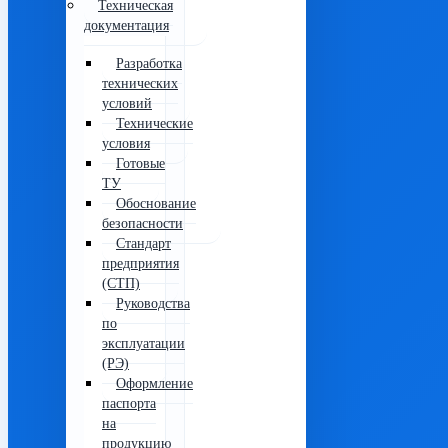
Техническая
документация
Разработка
технических
условий
Технические
условия
Готовые
ТУ
Обоснование
безопасности
Стандарт
предприятия
(СТП)
Руководства
по
эксплуатации
(РЭ)
Оформление
паспорта
на
продукцию