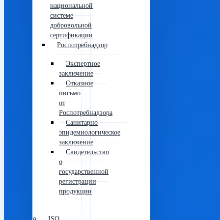
национальной
системе
добровольной
сертификации
Роспотребнадзор
Экспертное
заключение
Отказное
письмо
от
Роспотребнадзора
Санитарно
эпидемиологическое
заключение
Свидетельство
о
государственной
регистрации
продукции
ISO