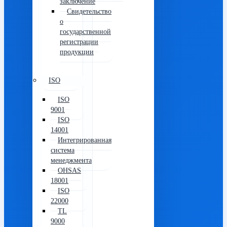
заключение
Свидетельство
о
государственной
регистрации
продукции
ISO
ISO
9001
ISO
14001
Интегрированная
система
менеджмента
OHSAS
18001
ISO
22000
TL
9000