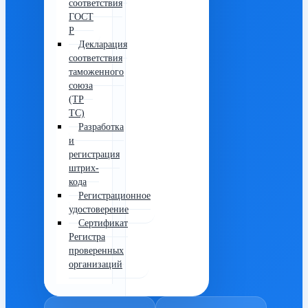
соответствия
ГОСТ
Р
Декларация
соответствия
таможенного
союза
(ТР
ТС)
Разработка
и
регистрация
штрих-
кода
Регистрационное
удостоверение
Сертификат
Регистра
проверенных
организаций