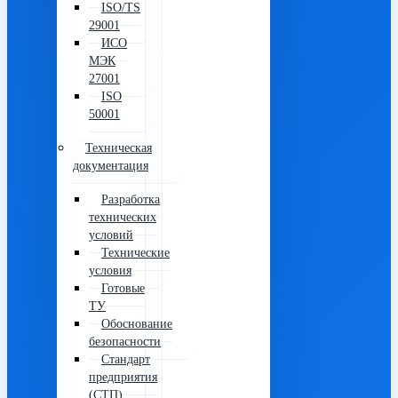
ISO/TS
29001
ИСО
МЭК
27001
ISO
50001
Техническая
документация
Разработка
технических
условий
Технические
условия
Готовые
ТУ
Обоснование
безопасности
Стандарт
предприятия
(СТП)