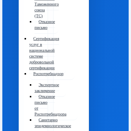
Таможенного
союза
(ТС)
Отказное
письмо
Сертификация
услуг в
национальной
системе
добровольной
сертификации
Роспотребнадзор
Экспертное
заключение
Отказное
письмо
от
Роспотребнадзора
Санитарно
эпидемиологическое