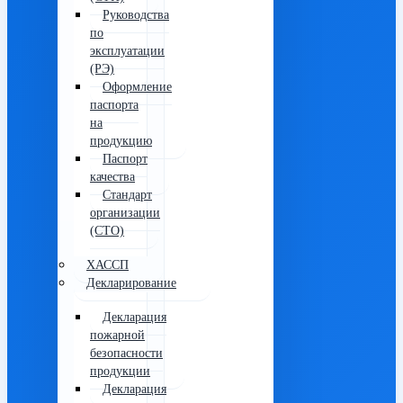
Руководства
по
эксплуатации
(РЭ)
Оформление
паспорта
на
продукцию
Паспорт
качества
Стандарт
организации
(СТО)
ХАССП
Декларирование
Декларация
пожарной
безопасности
продукции
Декларация