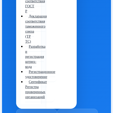
соответствия
ГОСТ
Р
Декларация
соответствия
таможенного
союза
(ТР
ТС)
Разработка
и
регистрация
штрих-
кода
Регистрационное
удостоверение
Сертификат
Регистра
проверенных
организаций