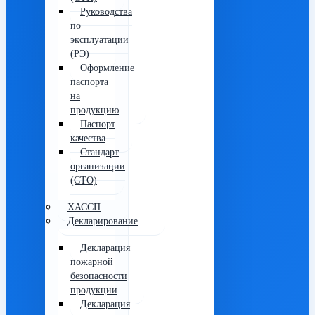
Руководства
по
эксплуатации
(РЭ)
Оформление
паспорта
на
продукцию
Паспорт
качества
Стандарт
организации
(СТО)
ХАССП
Декларирование
Декларация
пожарной
безопасности
продукции
Декларация