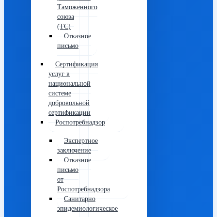
Таможенного
союза
(ТС)
Отказное
письмо
Сертификация
услуг в
национальной
системе
добровольной
сертификации
Роспотребнадзор
Экспертное
заключение
Отказное
письмо
от
Роспотребнадзора
Санитарно
эпидемиологическое