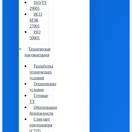
ISO/TS
29001
ИСО
МЭК
27001
ISO
50001
Техническая
документация
Разработка
технических
условий
Технические
условия
Готовые
ТУ
Обоснование
безопасности
Стандарт
предприятия
(СТП)