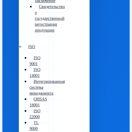
заключение
Свидетельство
о
государственной
регистрации
продукции
ISO
ISO
9001
ISO
14001
Интегрированная
система
менеджмента
OHSAS
18001
ISO
22000
TL
9000