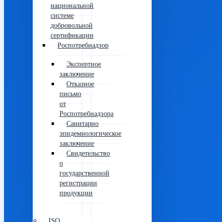
национальной
системе
добровольной
сертификации
Роспотребнадзор
Экспертное
заключение
Отказное
письмо
от
Роспотребнадзора
Санитарно
эпидемиологическое
заключение
Свидетельство
о
государственной
регистрации
продукции
ISO