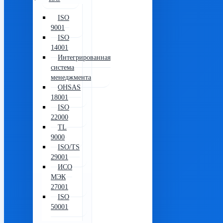
ISO
9001
ISO
14001
Интегрированная
система
менеджмента
OHSAS
18001
ISO
22000
TL
9000
ISO/TS
29001
ИСО
МЭК
27001
ISO
50001