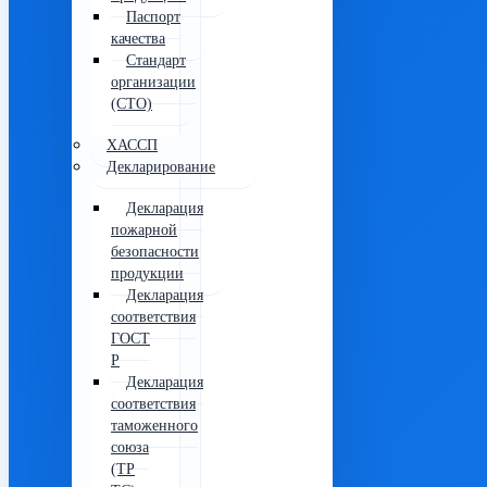
Паспорт
качества
Стандарт
организации
(СТО)
ХАССП
Декларирование
Декларация
пожарной
безопасности
продукции
Декларация
соответствия
ГОСТ
Р
Декларация
соответствия
таможенного
союза
(ТР