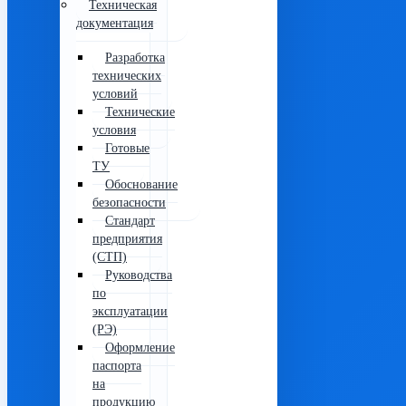
Техническая
документация
Разработка
технических
условий
Технические
условия
Готовые
ТУ
Обоснование
безопасности
Стандарт
предприятия
(СТП)
Руководства
по
эксплуатации
(РЭ)
Оформление
паспорта
на
продукцию