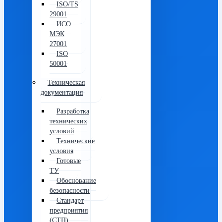
ISO/TS
29001
ИСО
МЭК
27001
ISO
50001
Техническая
документация
Разработка
технических
условий
Технические
условия
Готовые
ТУ
Обоснование
безопасности
Стандарт
предприятия
(СТП)