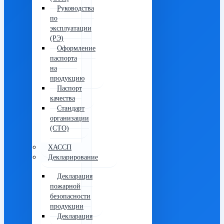
Руководства
по
эксплуатации
(РЭ)
Оформление
паспорта
на
продукцию
Паспорт
качества
Стандарт
организации
(СТО)
ХАССП
Декларирование
Декларация
пожарной
безопасности
продукции
Декларация