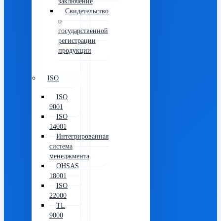
заключение
Свидетельство
о
государственной
регистрации
продукции
ISO
ISO
9001
ISO
14001
Интегрированная
система
менеджмента
OHSAS
18001
ISO
22000
TL
9000