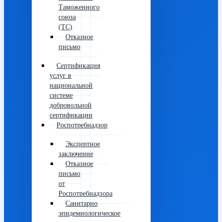
Таможенного
союза
(ТС)
Отказное
письмо
Сертификация
услуг в
национальной
системе
добровольной
сертификации
Роспотребнадзор
Экспертное
заключение
Отказное
письмо
от
Роспотребнадзора
Санитарно
эпидемиологическое