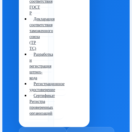
соответствия
ГОСТ
Р
Декларация
соответствия
таможенного
союза
(ТР
ТС)
Разработка
и
регистрация
штрих-
кода
Регистрационное
удостоверение
Сертификат
Регистра
проверенных
организаций