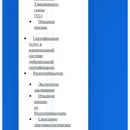
Таможенного
союза
(ТС)
Отказное
письмо
Сертификация
услуг в
национальной
системе
добровольной
сертификации
Роспотребнадзор
Экспертное
заключение
Отказное
письмо
от
Роспотребнадзора
Санитарно
эпидемиологическое