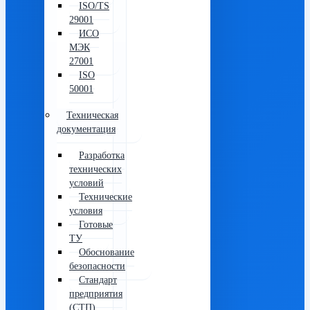
ISO/TS
29001
ИСО
МЭК
27001
ISO
50001
Техническая
документация
Разработка
технических
условий
Технические
условия
Готовые
ТУ
Обоснование
безопасности
Стандарт
предприятия
(СТП)