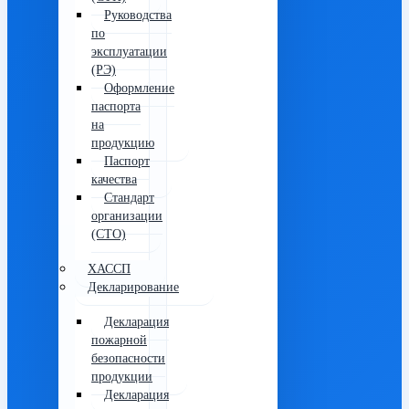
Руководства
по
эксплуатации
(РЭ)
Оформление
паспорта
на
продукцию
Паспорт
качества
Стандарт
организации
(СТО)
ХАССП
Декларирование
Декларация
пожарной
безопасности
продукции
Декларация