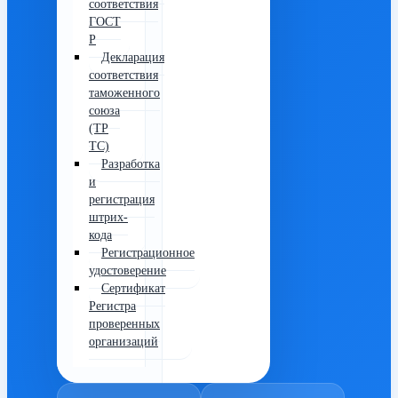
соответствия
ГОСТ
Р
Декларация
соответствия
таможенного
союза
(ТР
ТС)
Разработка
и
регистрация
штрих-
кода
Регистрационное
удостоверение
Сертификат
Регистра
проверенных
организаций