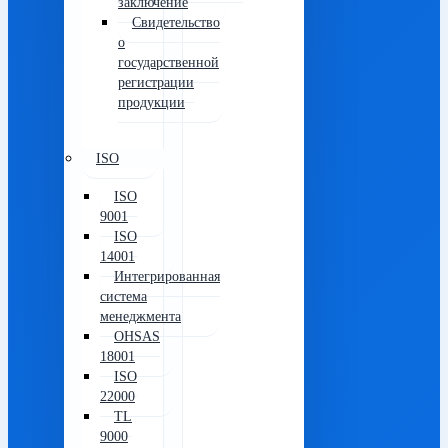
заключение
Свидетельство
о
государственной
регистрации
продукции
ISO
ISO
9001
ISO
14001
Интегрированная
система
менеджмента
OHSAS
18001
ISO
22000
TL
9000