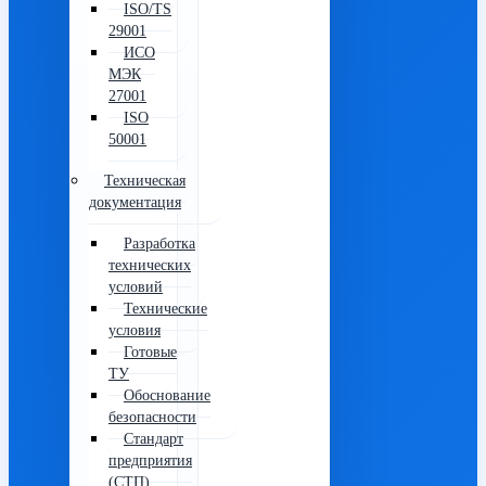
ISO/TS
29001
ИСО
МЭК
27001
ISO
50001
Техническая
документация
Разработка
технических
условий
Технические
условия
Готовые
ТУ
Обоснование
безопасности
Стандарт
предприятия
(СТП)