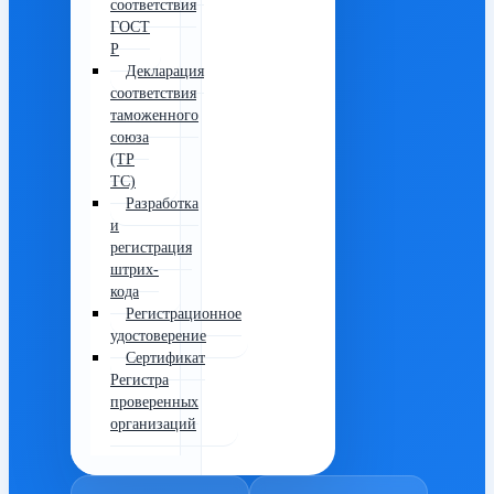
соответствия
ГОСТ
Р
Декларация
соответствия
таможенного
союза
(ТР
ТС)
Разработка
и
регистрация
штрих-
кода
Регистрационное
удостоверение
Сертификат
Регистра
проверенных
организаций