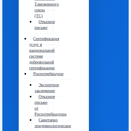
Таможенного
союза
(ТС)
Отказное
письмо
Сертификация
услуг в
национальной
системе
добровольной
сертификации
Роспотребнадзор
Экспертное
заключение
Отказное
письмо
от
Роспотребнадзора
Санитарно
эпидемиологическое