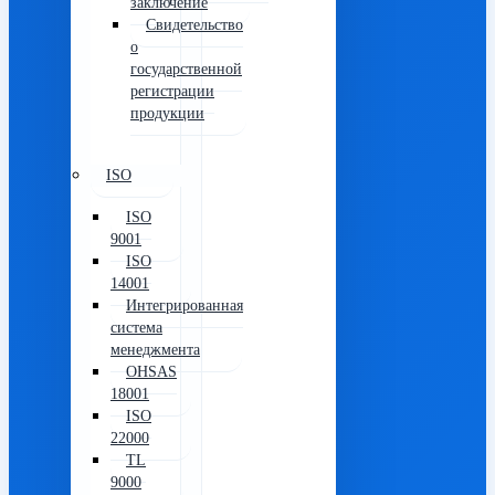
заключение
Свидетельство
о
государственной
регистрации
продукции
ISO
ISO
9001
ISO
14001
Интегрированная
система
менеджмента
OHSAS
18001
ISO
22000
TL
9000