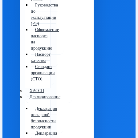
Руководства
по
эксплуатации
(РЭ)
Оформление
паспорта
на
продукцию
Паспорт
качества
Стандарт
организации
(СТО)
ХАССП
Декларирование
Декларация
пожарной
безопасности
продукции
Декларация