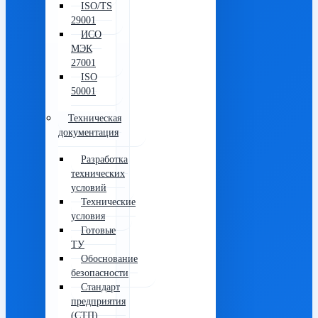
ISO/TS
29001
ИСО
МЭК
27001
ISO
50001
Техническая
документация
Разработка
технических
условий
Технические
условия
Готовые
ТУ
Обоснование
безопасности
Стандарт
предприятия
(СТП)