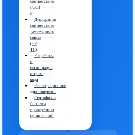
соответствия
ГОСТ
Р
Декларация
соответствия
таможенного
союза
(ТР
ТС)
Разработка
и
регистрация
штрих-
кода
Регистрационное
удостоверение
Сертификат
Регистра
проверенных
организаций