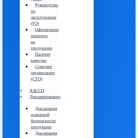
Руководства
по
эксплуатации
(РЭ)
Оформление
паспорта
на
продукцию
Паспорт
качества
Стандарт
организации
(СТО)
ХАССП
Декларирование
Декларация
пожарной
безопасности
продукции
Декларация