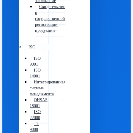
заключение
Свидетельство
о
государственной
регистрации
продукции
ISO
ISO
9001
ISO
14001
Интегрированная
система
менеджмента
OHSAS
18001
ISO
22000
TL
9000