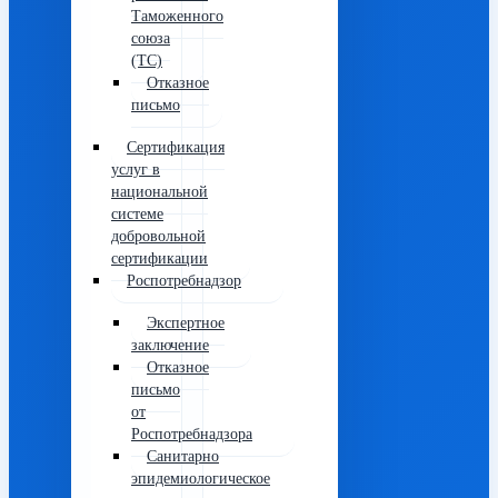
Таможенного
союза
(ТС)
Отказное
письмо
Сертификация
услуг в
национальной
системе
добровольной
сертификации
Роспотребнадзор
Экспертное
заключение
Отказное
письмо
от
Роспотребнадзора
Санитарно
эпидемиологическое