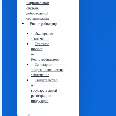
национальной
системе
добровольной
сертификации
Роспотребнадзор
Экспертное
заключение
Отказное
письмо
от
Роспотребнадзора
Санитарно
эпидемиологическое
заключение
Свидетельство
о
государственной
регистрации
продукции
ISO