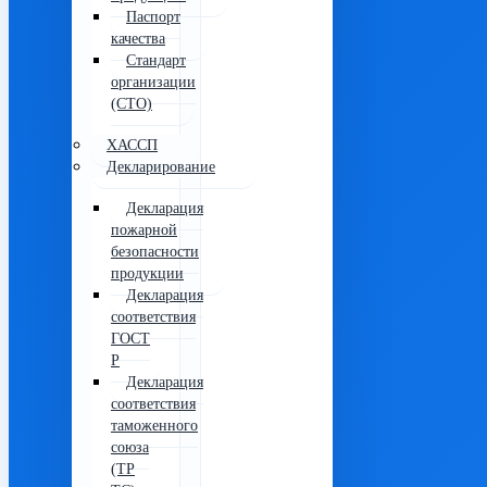
Паспорт
качества
Стандарт
организации
(СТО)
ХАССП
Декларирование
Декларация
пожарной
безопасности
продукции
Декларация
соответствия
ГОСТ
Р
Декларация
соответствия
таможенного
союза
(ТР