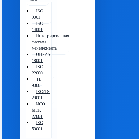
ISO
9001
ISO
14001
Интегрированная
система
менеджмента
OHSAS
18001
ISO
22000
TL
9000
ISO/TS
29001
ИСО
МЭК
27001
ISO
50001