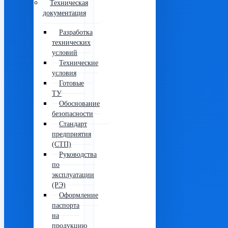
Техническая
документация
Разработка
технических
условий
Технические
условия
Готовые
ТУ
Обоснование
безопасности
Стандарт
предприятия
(СТП)
Руководства
по
эксплуатации
(РЭ)
Оформление
паспорта
на
продукцию