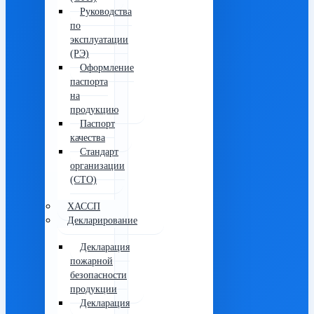
Руководства
по
эксплуатации
(РЭ)
Оформление
паспорта
на
продукцию
Паспорт
качества
Стандарт
организации
(СТО)
ХАССП
Декларирование
Декларация
пожарной
безопасности
продукции
Декларация