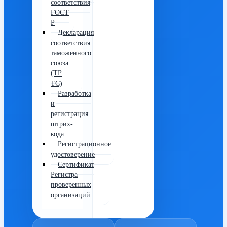
соответствия
ГОСТ
Р
Декларация
соответствия
таможенного
союза
(ТР
ТС)
Разработка
и
регистрация
штрих-
кода
Регистрационное
удостоверение
Сертификат
Регистра
проверенных
организаций