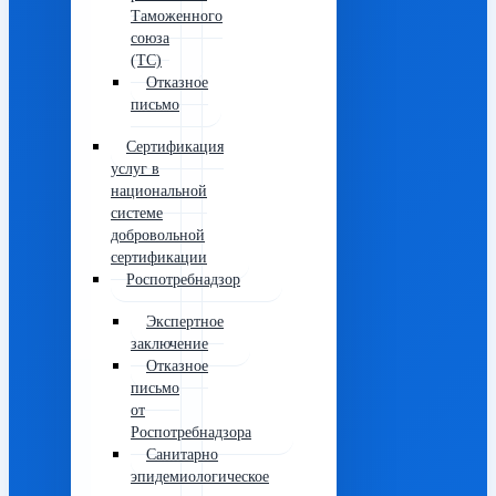
Таможенного
союза
(ТС)
Отказное
письмо
Сертификация
услуг в
национальной
системе
добровольной
сертификации
Роспотребнадзор
Экспертное
заключение
Отказное
письмо
от
Роспотребнадзора
Санитарно
эпидемиологическое