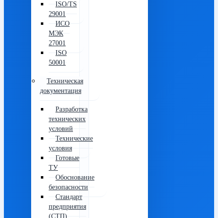
ISO/TS
29001
ИСО
МЭК
27001
ISO
50001
Техническая
документация
Разработка
технических
условий
Технические
условия
Готовые
ТУ
Обоснование
безопасности
Стандарт
предприятия
(СТП)