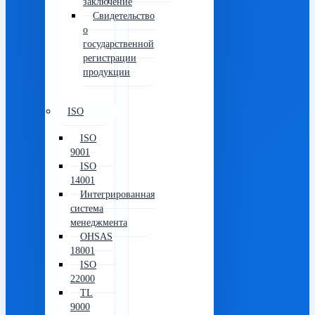
заключение
Свидетельство
о
государственной
регистрации
продукции
ISO
ISO
9001
ISO
14001
Интегрированная
система
менеджмента
OHSAS
18001
ISO
22000
TL
9000