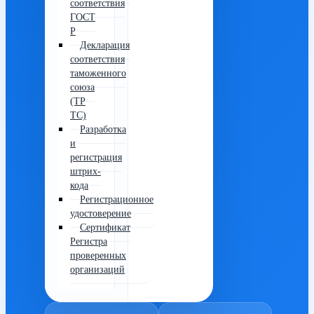
соответствия
ГОСТ
Р
Декларация
соответствия
таможенного
союза
(ТР
ТС)
Разработка
и
регистрация
штрих-
кода
Регистрационное
удостоверение
Сертификат
Регистра
проверенных
организаций