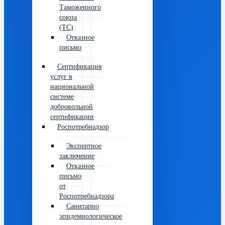
Таможенного
союза
(ТС)
Отказное
письмо
Сертификация
услуг в
национальной
системе
добровольной
сертификации
Роспотребнадзор
Экспертное
заключение
Отказное
письмо
от
Роспотребнадзора
Санитарно
эпидемиологическое