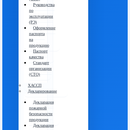
Руководства
по
эксплуатации
(РЭ)
Оформление
паспорта
на
продукцию
Паспорт
качества
Стандарт
организации
(СТО)
ХАССП
Декларирование
Декларация
пожарной
безопасности
продукции
Декларация