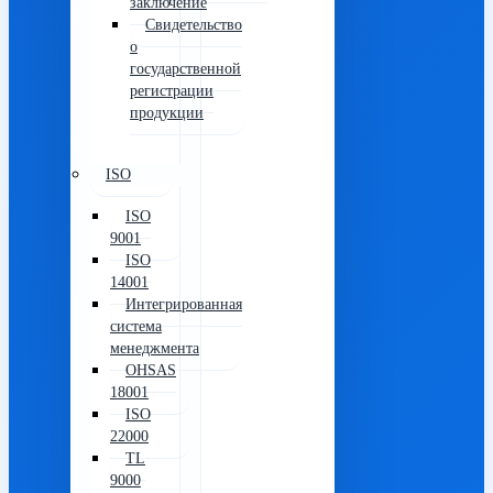
заключение
Свидетельство
о
государственной
регистрации
продукции
ISO
ISO
9001
ISO
14001
Интегрированная
система
менеджмента
OHSAS
18001
ISO
22000
TL
9000