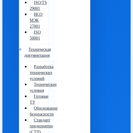
ISO/TS
29001
ИСО
МЭК
27001
ISO
50001
Техническая
документация
Разработка
технических
условий
Технические
условия
Готовые
ТУ
Обоснование
безопасности
Стандарт
предприятия
(СТП)