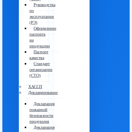
Руководства
по
эксплуатации
(РЭ)
Оформление
паспорта
на
продукцию
Паспорт
качества
Стандарт
организации
(СТО)
ХАССП
Декларирование
Декларация
пожарной
безопасности
продукции
Декларация