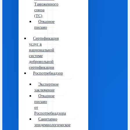
Таможенного
союза
(ТС)
Отказное
письмо
Сертификация
услуг в
национальной
системе
добровольной
сертификации
Роспотребнадзор
Экспертное
заключение
Отказное
письмо
от
Роспотребнадзора
Санитарно
эпидемиологическое