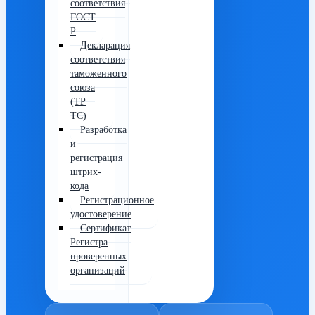
соответствия
ГОСТ
Р
Декларация
соответствия
таможенного
союза
(ТР
ТС)
Разработка
и
регистрация
штрих-
кода
Регистрационное
удостоверение
Сертификат
Регистра
проверенных
организаций