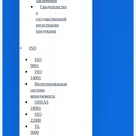
заключение
Свидетельство
о
государственной
регистрации
продукции
ISO
ISO
9001
ISO
14001
Интегрированная
система
менеджмента
OHSAS
18001
ISO
22000
TL
9000