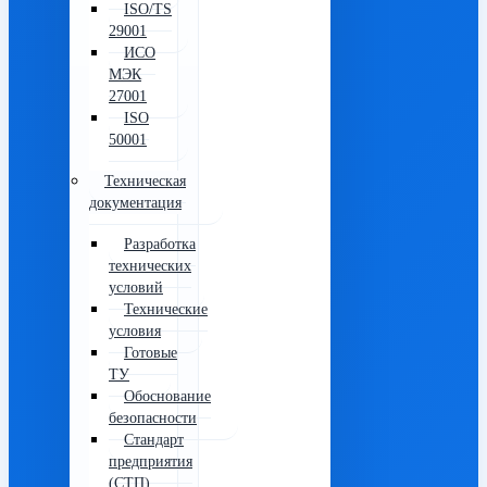
ISO/TS
29001
ИСО
МЭК
27001
ISO
50001
Техническая
документация
Разработка
технических
условий
Технические
условия
Готовые
ТУ
Обоснование
безопасности
Стандарт
предприятия
(СТП)