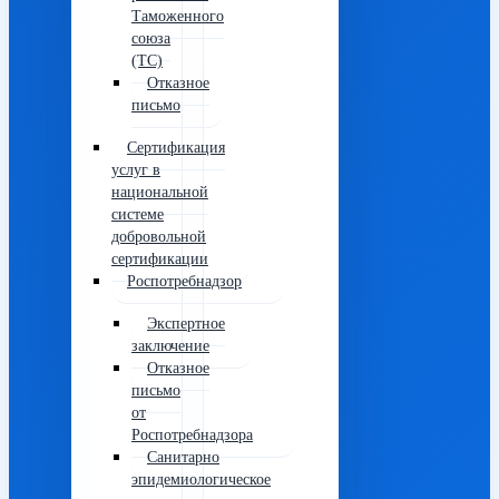
Таможенного
союза
(ТС)
Отказное
письмо
Сертификация
услуг в
национальной
системе
добровольной
сертификации
Роспотребнадзор
Экспертное
заключение
Отказное
письмо
от
Роспотребнадзора
Санитарно
эпидемиологическое