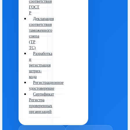
соответствия
ГОСТ
Р
Декларация
соответствия
таможенного
союза
(ТР
ТС)
Разработка
и
регистрация
штрих-
кода
Регистрационное
удостоверение
Сертификат
Регистра
проверенных
организаций