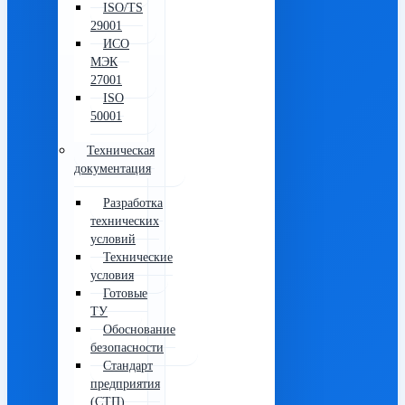
ISO/TS
29001
ИСО
МЭК
27001
ISO
50001
Техническая
документация
Разработка
технических
условий
Технические
условия
Готовые
ТУ
Обоснование
безопасности
Стандарт
предприятия
(СТП)