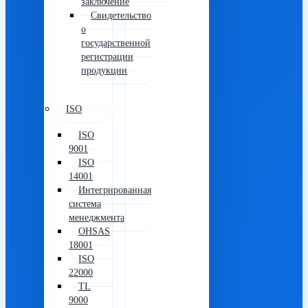
заключение
Свидетельство
о
государственной
регистрации
продукции
ISO
ISO
9001
ISO
14001
Интегрированная
система
менеджмента
OHSAS
18001
ISO
22000
TL
9000