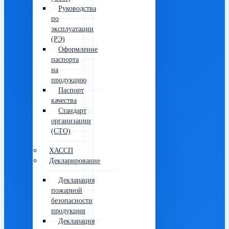
Руководства
по
эксплуатации
(РЭ)
Оформление
паспорта
на
продукцию
Паспорт
качества
Стандарт
организации
(СТО)
ХАССП
Декларирование
Декларация
пожарной
безопасности
продукции
Декларация