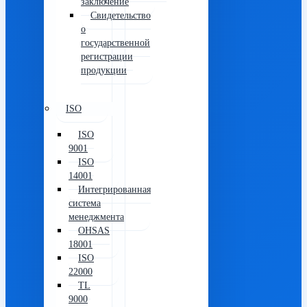
заключение
Свидетельство
о
государственной
регистрации
продукции
ISO
ISO
9001
ISO
14001
Интегрированная
система
менеджмента
OHSAS
18001
ISO
22000
TL
9000