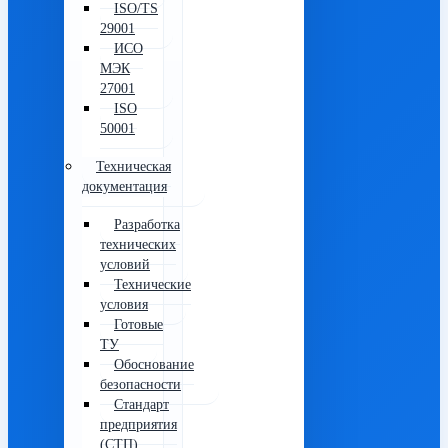
ISO/TS
29001
ИСО
МЭК
27001
ISO
50001
Техническая
документация
Разработка
технических
условий
Технические
условия
Готовые
ТУ
Обоснование
безопасности
Стандарт
предприятия
(СТП)