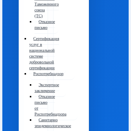
Таможенного
союза
(ТС)
Отказное
письмо
Сертификация
услуг в
национальной
системе
добровольной
сертификации
Роспотребнадзор
Экспертное
заключение
Отказное
письмо
от
Роспотребнадзора
Санитарно
эпидемиологическое