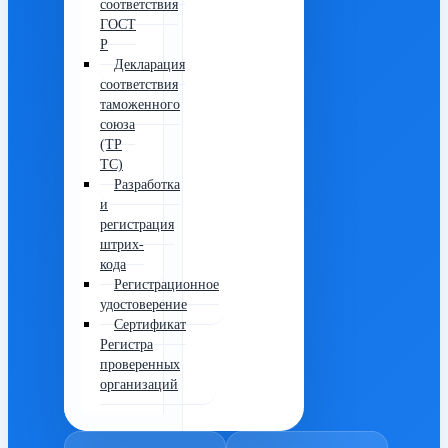
соответствия
ГОСТ
Р
Декларация
соответствия
таможенного
союза
(ТР
ТС)
Разработка
и
регистрация
штрих-
кода
Регистрационное
удостоверение
Сертификат
Регистра
проверенных
организаций