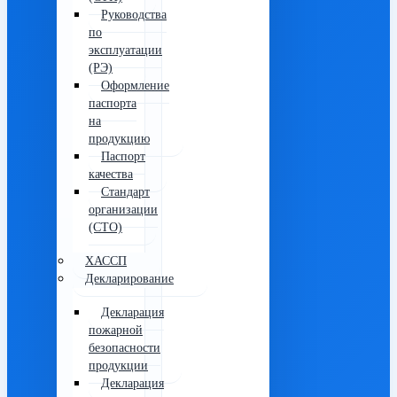
Руководства
по
эксплуатации
(РЭ)
Оформление
паспорта
на
продукцию
Паспорт
качества
Стандарт
организации
(СТО)
ХАССП
Декларирование
Декларация
пожарной
безопасности
продукции
Декларация