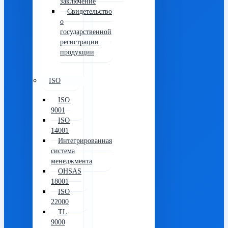
заключение
Свидетельство
о
государственной
регистрации
продукции
ISO
ISO
9001
ISO
14001
Интегрированная
система
менеджмента
OHSAS
18001
ISO
22000
TL
9000