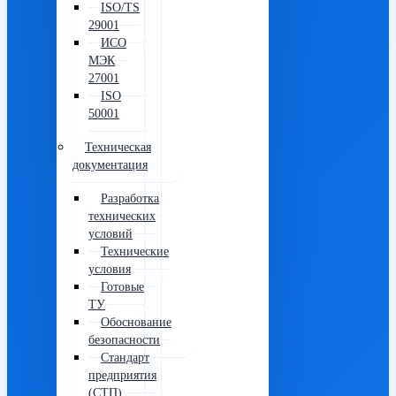
ISO/TS
29001
ИСО
МЭК
27001
ISO
50001
Техническая
документация
Разработка
технических
условий
Технические
условия
Готовые
ТУ
Обоснование
безопасности
Стандарт
предприятия
(СТП)