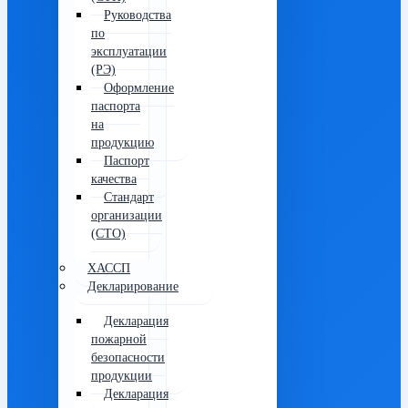
Руководства
по
эксплуатации
(РЭ)
Оформление
паспорта
на
продукцию
Паспорт
качества
Стандарт
организации
(СТО)
ХАССП
Декларирование
Декларация
пожарной
безопасности
продукции
Декларация