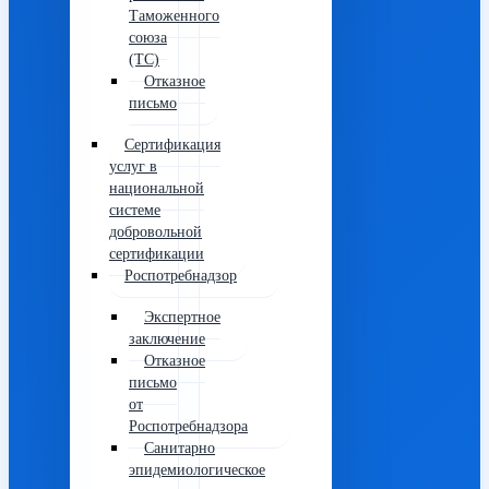
Таможенного
союза
(ТС)
Отказное
письмо
Сертификация
услуг в
национальной
системе
добровольной
сертификации
Роспотребнадзор
Экспертное
заключение
Отказное
письмо
от
Роспотребнадзора
Санитарно
эпидемиологическое