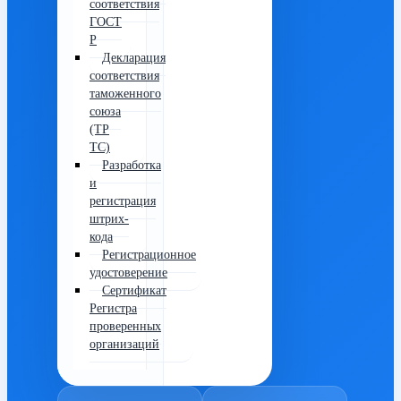
соответствия
ГОСТ
Р
Декларация
соответствия
таможенного
союза
(ТР
ТС)
Разработка
и
регистрация
штрих-
кода
Регистрационное
удостоверение
Сертификат
Регистра
проверенных
организаций