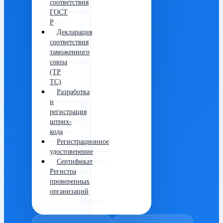
соответствия
ГОСТ
Р
Декларация
соответствия
таможенного
союза
(ТР
ТС)
Разработка
и
регистрация
штрих-
кода
Регистрационное
удостоверение
Сертификат
Регистра
проверенных
организаций