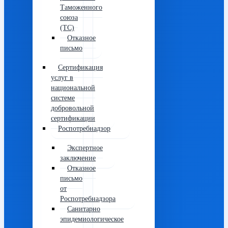
Таможенного
союза
(ТС)
Отказное
письмо
Сертификация
услуг в
национальной
системе
добровольной
сертификации
Роспотребнадзор
Экспертное
заключение
Отказное
письмо
от
Роспотребнадзора
Санитарно
эпидемиологическое