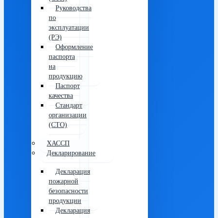
Руководства
по
эксплуатации
(РЭ)
Оформление
паспорта
на
продукцию
Паспорт
качества
Стандарт
организации
(СТО)
ХАССП
Декларирование
Декларация
пожарной
безопасности
продукции
Декларация