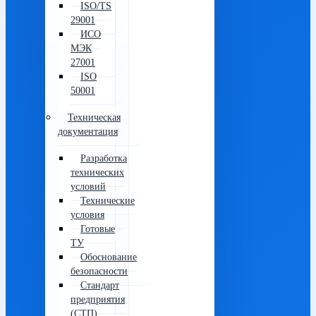
ISO/TS
29001
ИСО
МЭК
27001
ISO
50001
Техническая
документация
Разработка
технических
условий
Технические
условия
Готовые
ТУ
Обоснование
безопасности
Стандарт
предприятия
(СТП)