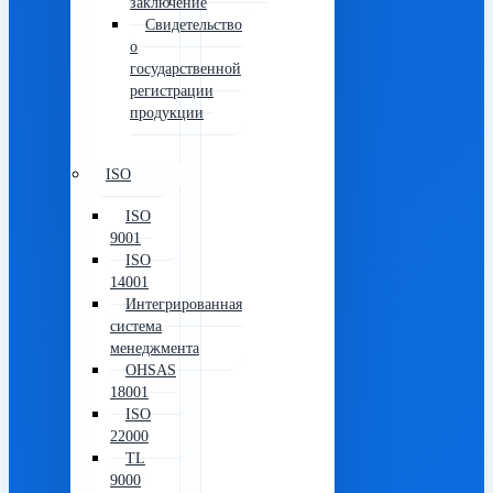
заключение
Свидетельство
о
государственной
регистрации
продукции
ISO
ISO
9001
ISO
14001
Интегрированная
система
менеджмента
OHSAS
18001
ISO
22000
TL
9000