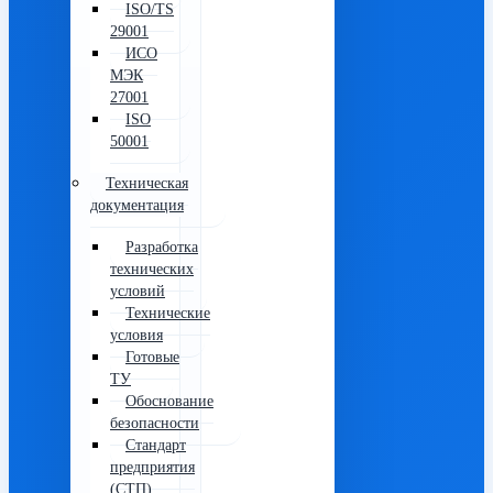
ISO/TS
29001
ИСО
МЭК
27001
ISO
50001
Техническая
документация
Разработка
технических
условий
Технические
условия
Готовые
ТУ
Обоснование
безопасности
Стандарт
предприятия
(СТП)