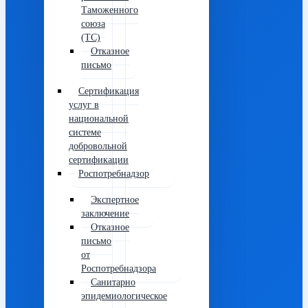
Таможенного
союза
(ТС)
Отказное
письмо
Сертификация
услуг в
национальной
системе
добровольной
сертификации
Роспотребнадзор
Экспертное
заключение
Отказное
письмо
от
Роспотребнадзора
Санитарно
эпидемиологическое