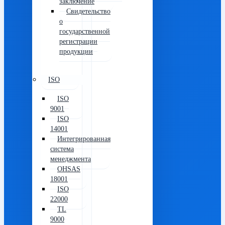
заключение
Свидетельство
о
государственной
регистрации
продукции
ISO
ISO
9001
ISO
14001
Интегрированная
система
менеджмента
OHSAS
18001
ISO
22000
TL
9000