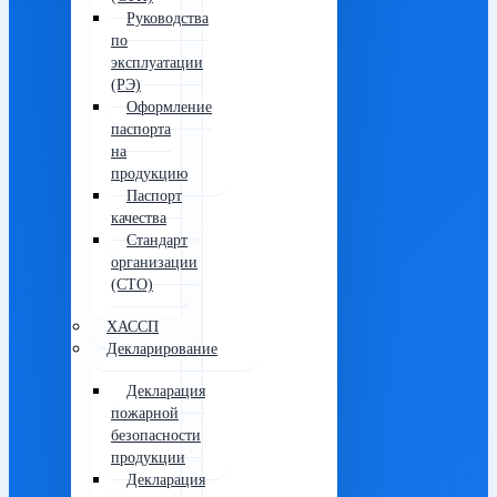
Руководства
по
эксплуатации
(РЭ)
Оформление
паспорта
на
продукцию
Паспорт
качества
Стандарт
организации
(СТО)
ХАССП
Декларирование
Декларация
пожарной
безопасности
продукции
Декларация