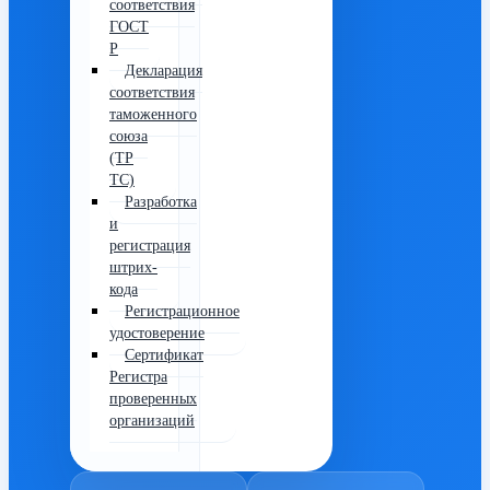
соответствия
ГОСТ
Р
Декларация
соответствия
таможенного
союза
(ТР
ТС)
Разработка
и
регистрация
штрих-
кода
Регистрационное
удостоверение
Сертификат
Регистра
проверенных
организаций