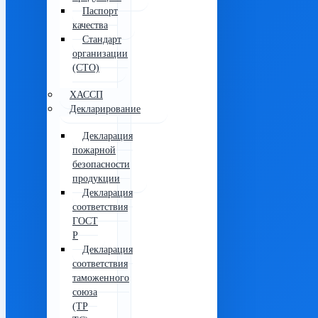
Паспорт
качества
Стандарт
организации
(СТО)
ХАССП
Декларирование
Декларация
пожарной
безопасности
продукции
Декларация
соответствия
ГОСТ
Р
Декларация
соответствия
таможенного
союза
(ТР