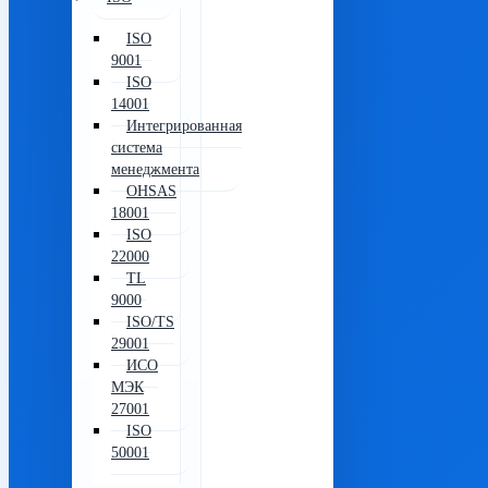
ISO
9001
ISO
14001
Интегрированная
система
менеджмента
OHSAS
18001
ISO
22000
TL
9000
ISO/TS
29001
ИСО
МЭК
27001
ISO
50001