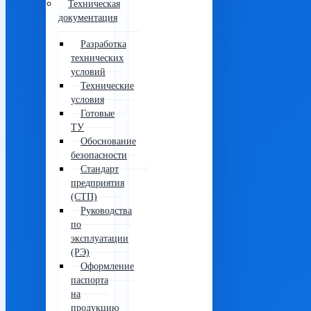
Техническая
документация
Разработка
технических
условий
Технические
условия
Готовые
ТУ
Обоснование
безопасности
Стандарт
предприятия
(СТП)
Руководства
по
эксплуатации
(РЭ)
Оформление
паспорта
на
продукцию