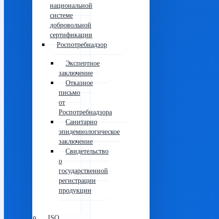
национальной
системе
добровольной
сертификации
Роспотребнадзор
Экспертное
заключение
Отказное
письмо
от
Роспотребнадзора
Санитарно
эпидемиологическое
заключение
Свидетельство
о
государственной
регистрации
продукции
ISO