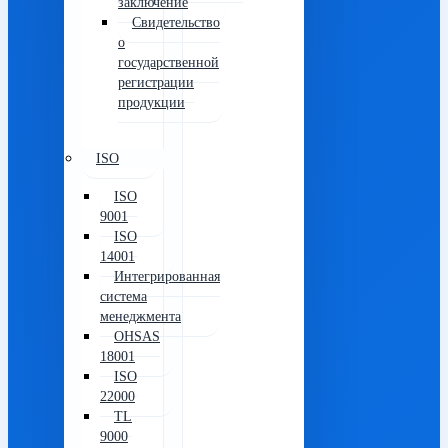
заключение
Свидетельство
о
государственной
регистрации
продукции
ISO
ISO
9001
ISO
14001
Интегрированная
система
менеджмента
OHSAS
18001
ISO
22000
TL
9000