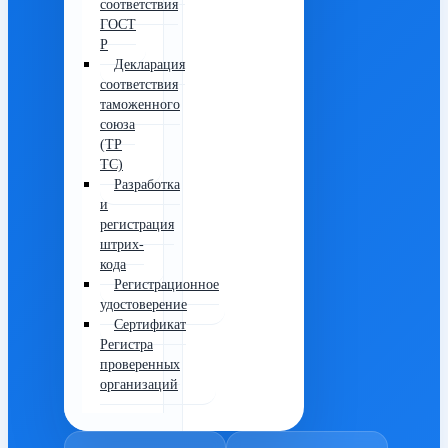
соответствия
ГОСТ
Р
Декларация
соответствия
таможенного
союза
(ТР
ТС)
Разработка
и
регистрация
штрих-
кода
Регистрационное
удостоверение
Сертификат
Регистра
проверенных
организаций