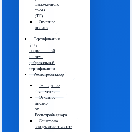
Таможенного
союза
(ТС)
Отказное
письмо
Сертификация
услуг в
национальной
системе
добровольной
сертификации
Роспотребнадзор
Экспертное
заключение
Отказное
письмо
от
Роспотребнадзора
Санитарно
эпидемиологическое