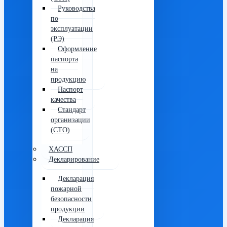
Руководства
по
эксплуатации
(РЭ)
Оформление
паспорта
на
продукцию
Паспорт
качества
Стандарт
организации
(СТО)
ХАССП
Декларирование
Декларация
пожарной
безопасности
продукции
Декларация