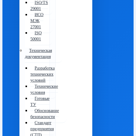
ISO/TS
29001
ИСО
МЭК
27001
ISO
50001
Техническая
документация
Разработка
технических
условий
Технические
условия
Готовые
ТУ
Обоснование
безопасности
Стандарт
предприятия
(СТП)