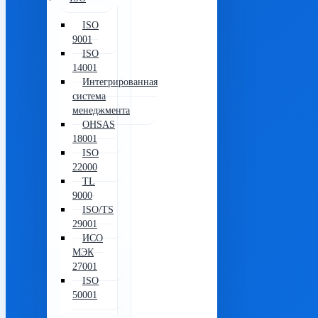
ISO
9001
ISO
14001
Интегрированная
система
менеджмента
OHSAS
18001
ISO
22000
TL
9000
ISO/TS
29001
ИСО
МЭК
27001
ISO
50001