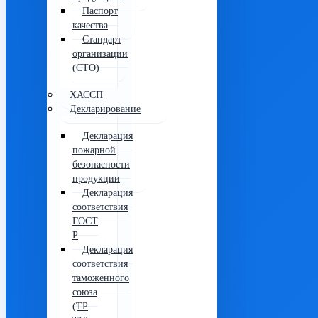
Паспорт
качества
Стандарт
организации
(СТО)
ХАССП
Декларирование
Декларация
пожарной
безопасности
продукции
Декларация
соответствия
ГОСТ
Р
Декларация
соответствия
таможенного
союза
(ТР