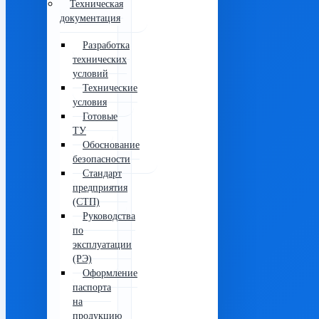
Техническая
документация
Разработка
технических
условий
Технические
условия
Готовые
ТУ
Обоснование
безопасности
Стандарт
предприятия
(СТП)
Руководства
по
эксплуатации
(РЭ)
Оформление
паспорта
на
продукцию