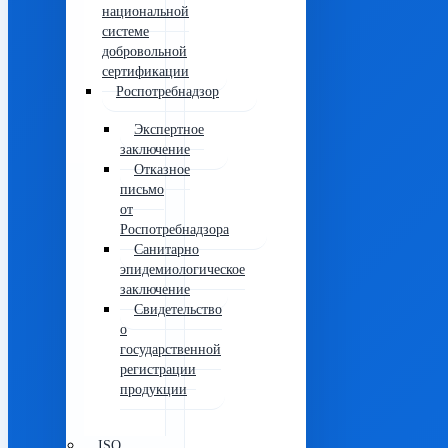
национальной
системе
добровольной
сертификации
Роспотребнадзор
Экспертное
заключение
Отказное
письмо
от
Роспотребнадзора
Санитарно
эпидемиологическое
заключение
Свидетельство
о
государственной
регистрации
продукции
ISO