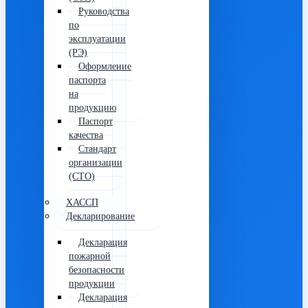
Руководства
по
эксплуатации
(РЭ)
Оформление
паспорта
на
продукцию
Паспорт
качества
Стандарт
организации
(СТО)
ХАССП
Декларирование
Декларация
пожарной
безопасности
продукции
Декларация