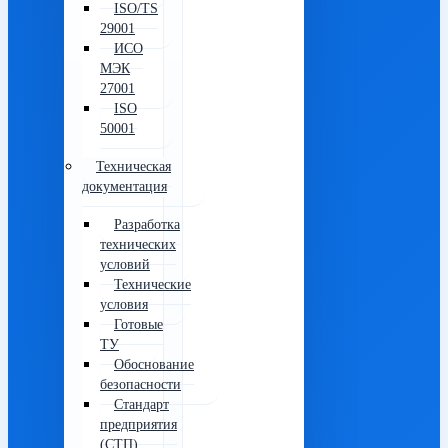
ISO/TS
29001
ИСО
МЭК
27001
ISO
50001
Техническая
документация
Разработка
технических
условий
Технические
условия
Готовые
ТУ
Обоснование
безопасности
Стандарт
предприятия
(СТП)