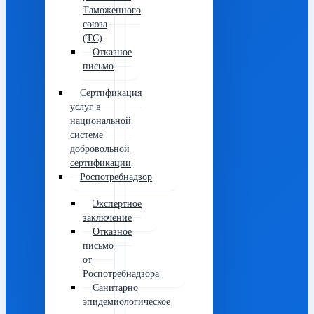
Таможенного
союза
(ТС)
Отказное
письмо
Сертификация
услуг в
национальной
системе
добровольной
сертификации
Роспотребнадзор
Экспертное
заключение
Отказное
письмо
от
Роспотребнадзора
Санитарно
эпидемиологическое