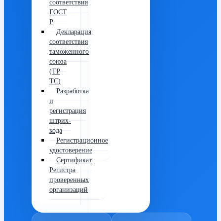
соответствия
ГОСТ
Р
Декларация
соответствия
таможенного
союза
(ТР
ТС)
Разработка
и
регистрация
штрих-
кода
Регистрационное
удостоверение
Сертификат
Регистра
проверенных
организаций