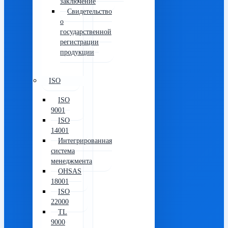
заключение
Свидетельство
о
государственной
регистрации
продукции
ISO
ISO
9001
ISO
14001
Интегрированная
система
менеджмента
OHSAS
18001
ISO
22000
TL
9000