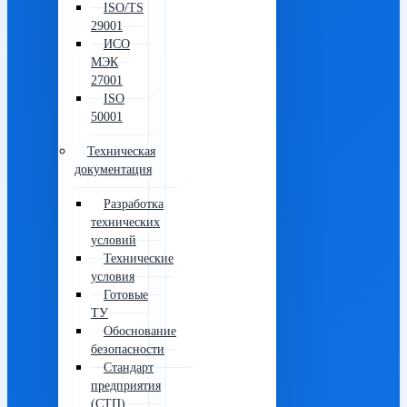
ISO/TS
29001
ИСО
МЭК
27001
ISO
50001
Техническая
документация
Разработка
технических
условий
Технические
условия
Готовые
ТУ
Обоснование
безопасности
Стандарт
предприятия
(СТП)