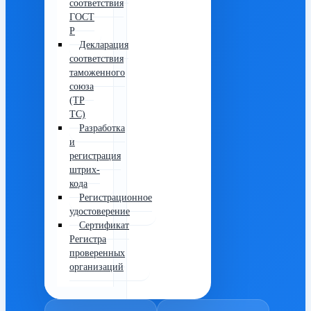
соответствия
ГОСТ
Р
Декларация
соответствия
таможенного
союза
(ТР
ТС)
Разработка
и
регистрация
штрих-
кода
Регистрационное
удостоверение
Сертификат
Регистра
проверенных
организаций