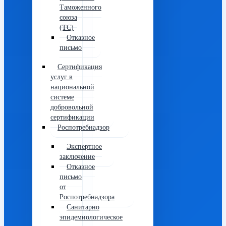
Таможенного
союза
(ТС)
Отказное
письмо
Сертификация
услуг в
национальной
системе
добровольной
сертификации
Роспотребнадзор
Экспертное
заключение
Отказное
письмо
от
Роспотребнадзора
Санитарно
эпидемиологическое