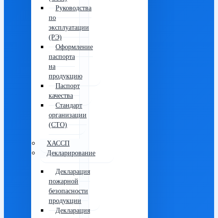
Руководства
по
эксплуатации
(РЭ)
Оформление
паспорта
на
продукцию
Паспорт
качества
Стандарт
организации
(СТО)
ХАССП
Декларирование
Декларация
пожарной
безопасности
продукции
Декларация