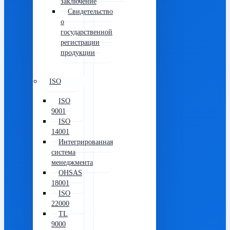
заключение
Свидетельство
о
государственной
регистрации
продукции
ISO
ISO
9001
ISO
14001
Интегрированная
система
менеджмента
OHSAS
18001
ISO
22000
TL
9000