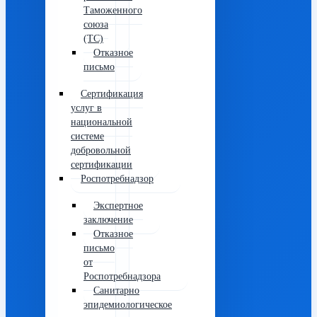
Таможенного
союза
(ТС)
Отказное
письмо
Сертификация
услуг в
национальной
системе
добровольной
сертификации
Роспотребнадзор
Экспертное
заключение
Отказное
письмо
от
Роспотребнадзора
Санитарно
эпидемиологическое