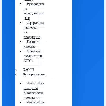
Руководства
по
эксплуатации
(РЭ)
Оформление
паспорта
на
продукцию
Паспорт
качества
Стандарт
организации
(СТО)
ХАССП
Декларирование
Декларация
пожарной
безопасности
продукции
Декларация