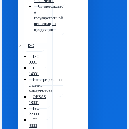
заключение
Свидетельство
о
государственной
регистрации
продукции
ISO
ISO
9001
ISO
14001
Интегрированная
система
менеджмента
OHSAS
18001
ISO
22000
TL
9000