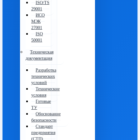
ISO/TS
29001
ИСО
МЭК
27001
ISO
50001
Техническая
документация
Разработка
технических
условий
Технические
условия
Готовые
ТУ
Обоснование
безопасности
Стандарт
предприятия
(СТП)