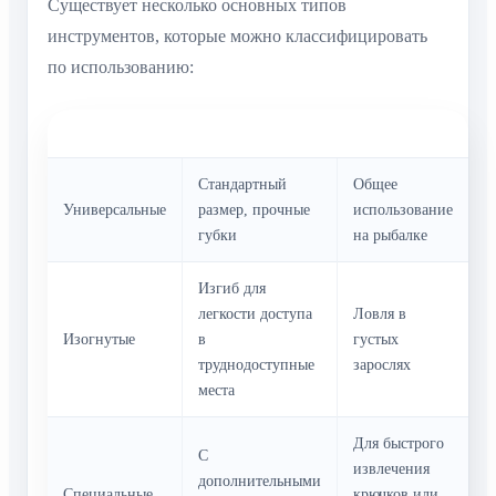
Существует несколько основных типов
инструментов, которые можно классифицировать
по использованию:
Тип
Характеристики
Назначение
Стандартный
Общее
Универсальные
размер, прочные
использование
губки
на рыбалке
Изгиб для
легкости доступа
Ловля в
Изогнутые
в
густых
труднодоступные
зарослях
места
Для быстрого
С
извлечения
дополнительными
Специальные
крючков или