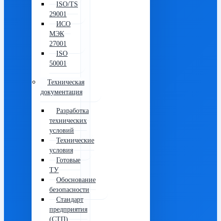
ISO/TS
29001
ИСО
МЭК
27001
ISO
50001
Техническая
документация
Разработка
технических
условий
Технические
условия
Готовые
ТУ
Обоснование
безопасности
Стандарт
предприятия
(СТП)