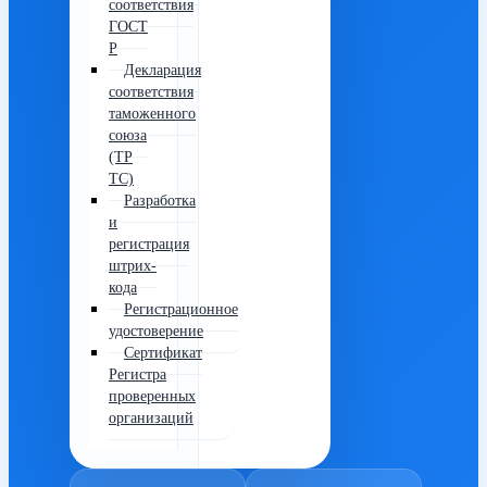
соответствия
ГОСТ
Р
Декларация
соответствия
таможенного
союза
(ТР
ТС)
Разработка
и
регистрация
штрих-
кода
Регистрационное
удостоверение
Сертификат
Регистра
проверенных
организаций