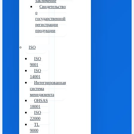
заключение
Свидетельство
о
государственной
регистрации
продукции
ISO
ISO
9001
ISO
14001
Интегрированная
система
менеджмента
OHSAS
18001
ISO
22000
TL
9000