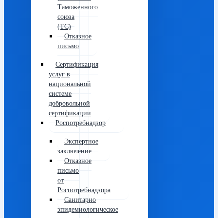
Таможенного
союза
(ТС)
Отказное
письмо
Сертификация
услуг в
национальной
системе
добровольной
сертификации
Роспотребнадзор
Экспертное
заключение
Отказное
письмо
от
Роспотребнадзора
Санитарно
эпидемиологическое