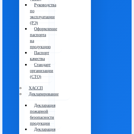
Руководства
по
эксплуатации
(РЭ)
Оформление
паспорта
на
продукцию
Паспорт
качества
Стандарт
организации
(СТО)
ХАССП
Декларирование
Декларация
пожарной
безопасности
продукции
Декларация