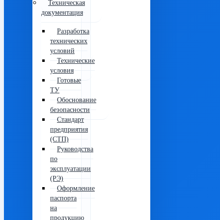
Техническая
документация
Разработка
технических
условий
Технические
условия
Готовые
ТУ
Обоснование
безопасности
Стандарт
предприятия
(СТП)
Руководства
по
эксплуатации
(РЭ)
Оформление
паспорта
на
продукцию