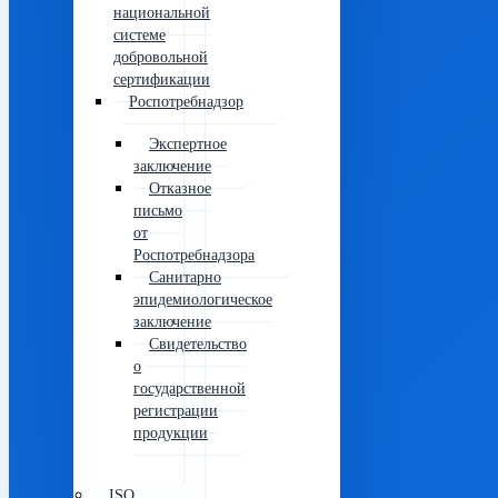
национальной
системе
добровольной
сертификации
Роспотребнадзор
Экспертное
заключение
Отказное
письмо
от
Роспотребнадзора
Санитарно
эпидемиологическое
заключение
Свидетельство
о
государственной
регистрации
продукции
ISO