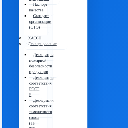
Паспорт
качества
Стандарт
организации
(СТО)
ХАССП
Декларирование
Декларация
пожарной
безопасности
продукции
Декларация
соответствия
ГОСТ
Р
Декларация
соответствия
таможенного
союза
(ТР