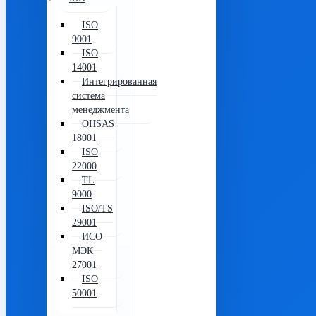
ISO
9001
ISO
14001
Интегрированная
система
менеджмента
OHSAS
18001
ISO
22000
TL
9000
ISO/TS
29001
ИСО
МЭК
27001
ISO
50001