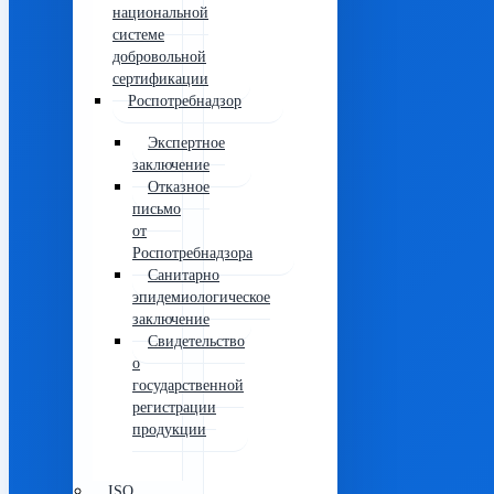
национальной
системе
добровольной
сертификации
Роспотребнадзор
Экспертное
заключение
Отказное
письмо
от
Роспотребнадзора
Санитарно
эпидемиологическое
заключение
Свидетельство
о
государственной
регистрации
продукции
ISO