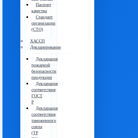
Паспорт
качества
Стандарт
организации
(СТО)
ХАССП
Декларирование
Декларация
пожарной
безопасности
продукции
Декларация
соответствия
ГОСТ
Р
Декларация
соответствия
таможенного
союза
(ТР