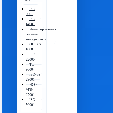
ISO
9001
ISO
14001
Интегрированная
система
менеджмента
OHSAS
18001
ISO
22000
TL
9000
ISO/TS
29001
ИСО
МЭК
27001
ISO
50001