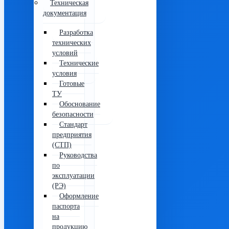
Техническая
документация
Разработка
технических
условий
Технические
условия
Готовые
ТУ
Обоснование
безопасности
Стандарт
предприятия
(СТП)
Руководства
по
эксплуатации
(РЭ)
Оформление
паспорта
на
продукцию