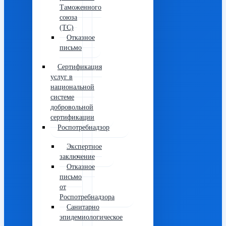
Таможенного
союза
(ТС)
Отказное
письмо
Сертификация
услуг в
национальной
системе
добровольной
сертификации
Роспотребнадзор
Экспертное
заключение
Отказное
письмо
от
Роспотребнадзора
Санитарно
эпидемиологическое