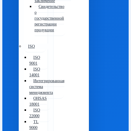
заключение
Свидетельство
о
государственной
регистрации
продукции
ISO
ISO
9001
ISO
14001
Интегрированная
система
менеджмента
OHSAS
18001
ISO
22000
TL
9000