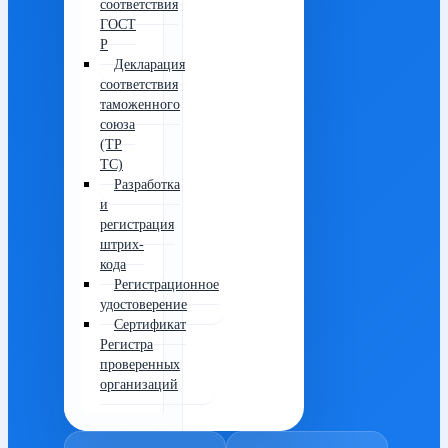
соответствия
ГОСТ
Р
Декларация
соответствия
таможенного
союза
(ТР
ТС)
Разработка
и
регистрация
штрих-
кода
Регистрационное
удостоверение
Сертификат
Регистра
проверенных
организаций