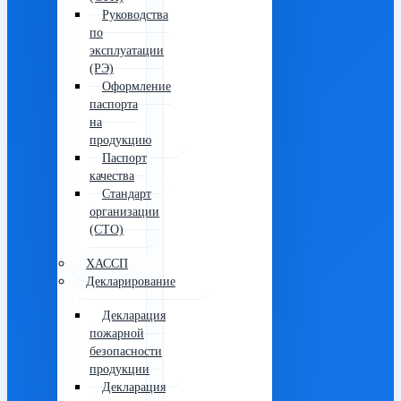
Руководства
по
эксплуатации
(РЭ)
Оформление
паспорта
на
продукцию
Паспорт
качества
Стандарт
организации
(СТО)
ХАССП
Декларирование
Декларация
пожарной
безопасности
продукции
Декларация