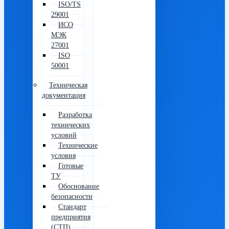
ISO/TS
29001
ИСО
МЭК
27001
ISO
50001
Техническая
документация
Разработка
технических
условий
Технические
условия
Готовые
ТУ
Обоснование
безопасности
Стандарт
предприятия
(СТП)