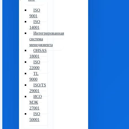
ISO
9001
ISO
14001
Интегрированная
система
менеджмента
OHSAS
18001
ISO
22000
TL
9000
ISO/TS
29001
ИСО
МЭК
27001
ISO
50001