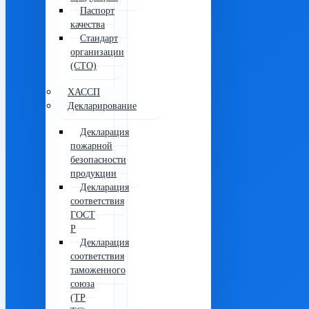
Паспорт
качества
Стандарт
организации
(СТО)
ХАССП
Декларирование
Декларация
пожарной
безопасности
продукции
Декларация
соответствия
ГОСТ
Р
Декларация
соответствия
таможенного
союза
(ТР