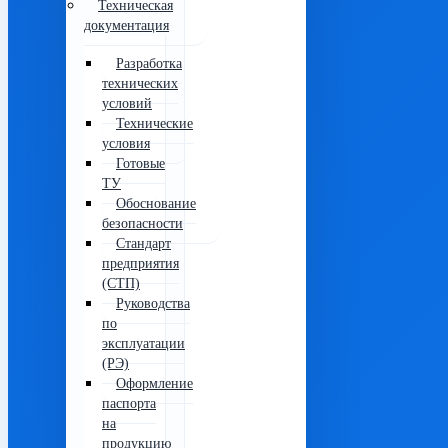
Техническая
документация
Разработка
технических
условий
Технические
условия
Готовые
ТУ
Обоснование
безопасности
Стандарт
предприятия
(СТП)
Руководства
по
эксплуатации
(РЭ)
Оформление
паспорта
на
продукцию