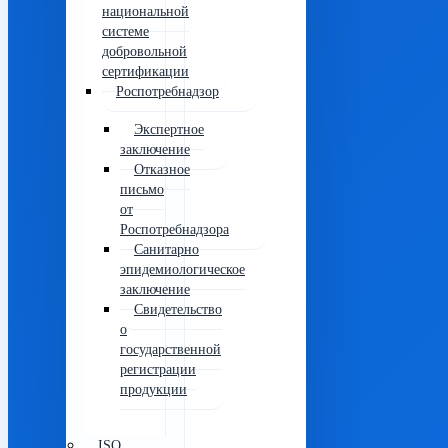
национальной
системе
добровольной
сертификации
Роспотребнадзор
Экспертное
заключение
Отказное
письмо
от
Роспотребнадзора
Санитарно
эпидемиологическое
заключение
Свидетельство
о
государственной
регистрации
продукции
ISO