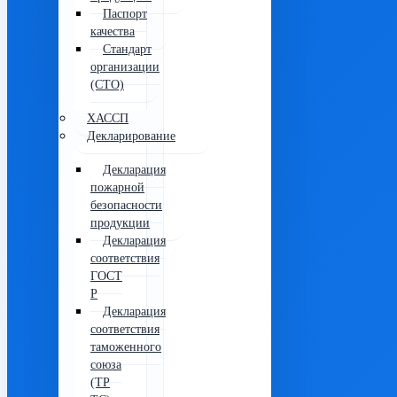
Паспорт
качества
Стандарт
организации
(СТО)
ХАССП
Декларирование
Декларация
пожарной
безопасности
продукции
Декларация
соответствия
ГОСТ
Р
Декларация
соответствия
таможенного
союза
(ТР