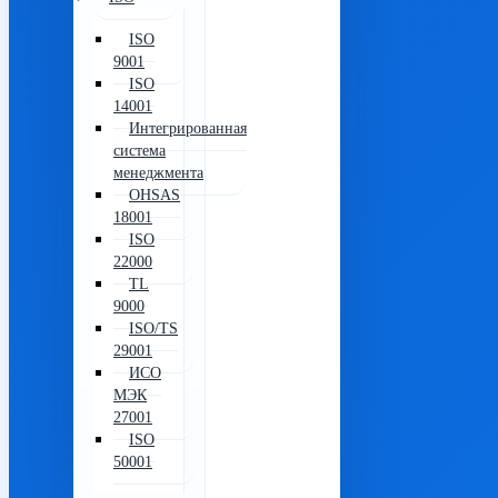
ISO
9001
ISO
14001
Интегрированная
система
менеджмента
OHSAS
18001
ISO
22000
TL
9000
ISO/TS
29001
ИСО
МЭК
27001
ISO
50001