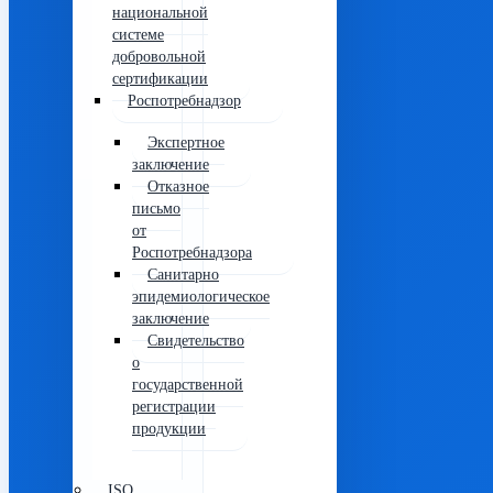
национальной
системе
добровольной
сертификации
Роспотребнадзор
Экспертное
заключение
Отказное
письмо
от
Роспотребнадзора
Санитарно
эпидемиологическое
заключение
Свидетельство
о
государственной
регистрации
продукции
ISO