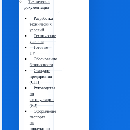
Техническая
документация
Разработка
технических
условий
Технические
условия
Готовые
ТУ
Обоснование
безопасности
Стандарт
предприятия
(СТП)
Руководства
по
эксплуатации
(РЭ)
Оформление
паспорта
на
продукцию