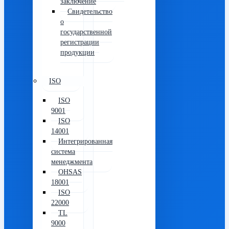
заключение
Свидетельство
о
государственной
регистрации
продукции
ISO
ISO
9001
ISO
14001
Интегрированная
система
менеджмента
OHSAS
18001
ISO
22000
TL
9000