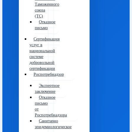
Таможенного
союза
(ТС)
Отказное
письмо
Сертификация
услуг в
национальной
системе
добровольной
сертификации
Роспотребнадзор
Экспертное
заключение
Отказное
письмо
от
Роспотребнадзора
Санитарно
эпидемиологическое