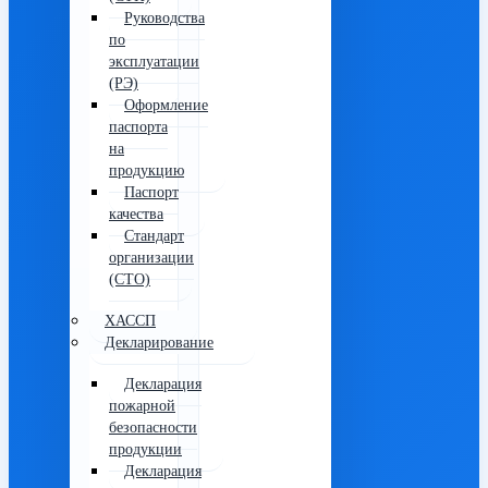
Руководства
по
эксплуатации
(РЭ)
Оформление
паспорта
на
продукцию
Паспорт
качества
Стандарт
организации
(СТО)
ХАССП
Декларирование
Декларация
пожарной
безопасности
продукции
Декларация