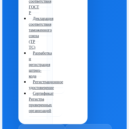
соответствия
ГОСТ
Р
Декларация
соответствия
таможенного
союза
(ТР
ТС)
Разработка
и
регистрация
штрих-
кода
Регистрационное
удостоверение
Сертификат
Регистра
проверенных
организаций