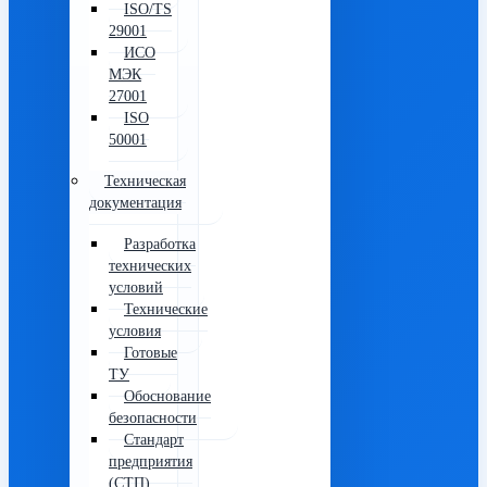
ISO/TS
29001
ИСО
МЭК
27001
ISO
50001
Техническая
документация
Разработка
технических
условий
Технические
условия
Готовые
ТУ
Обоснование
безопасности
Стандарт
предприятия
(СТП)