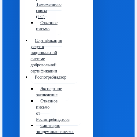
Таможенного
союза
(ТС)
Отказное
письмо
Сертификация
услуг в
национальной
системе
добровольной
сертификации
Роспотребнадзор
Экспертное
заключение
Отказное
письмо
от
Роспотребнадзора
Санитарно
эпидемиологическое