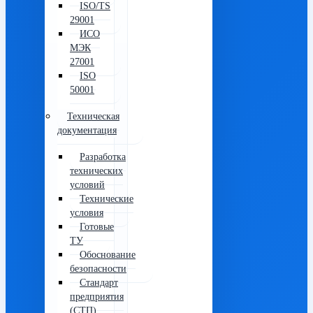
ISO/TS
29001
ИСО
МЭК
27001
ISO
50001
Техническая
документация
Разработка
технических
условий
Технические
условия
Готовые
ТУ
Обоснование
безопасности
Стандарт
предприятия
(СТП)