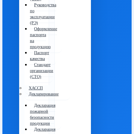
Руководства
по
эксплуатации
(РЭ)
Оформление
паспорта
на
продукцию
Паспорт
качества
Стандарт
организации
(СТО)
ХАССП
Декларирование
Декларация
пожарной
безопасности
продукции
Декларация