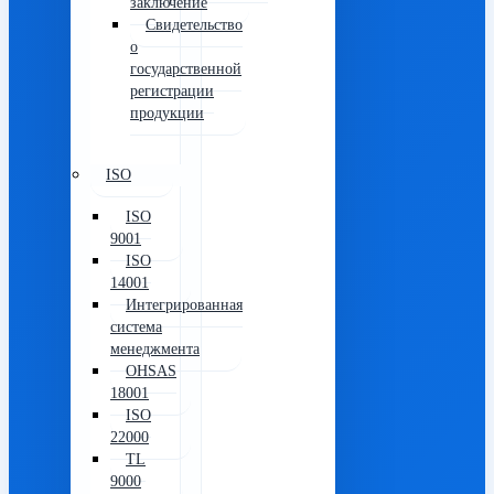
заключение
Свидетельство
о
государственной
регистрации
продукции
ISO
ISO
9001
ISO
14001
Интегрированная
система
менеджмента
OHSAS
18001
ISO
22000
TL
9000