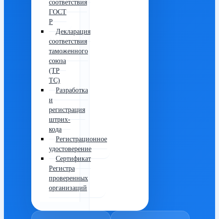
соответствия
ГОСТ
Р
Декларация
соответствия
таможенного
союза
(ТР
ТС)
Разработка
и
регистрация
штрих-
кода
Регистрационное
удостоверение
Сертификат
Регистра
проверенных
организаций