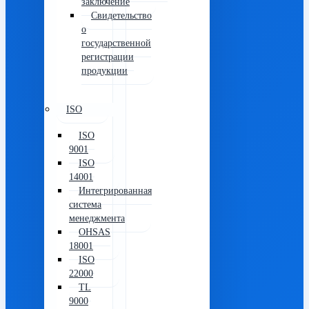
заключение
Свидетельство
о
государственной
регистрации
продукции
ISO
ISO
9001
ISO
14001
Интегрированная
система
менеджмента
OHSAS
18001
ISO
22000
TL
9000