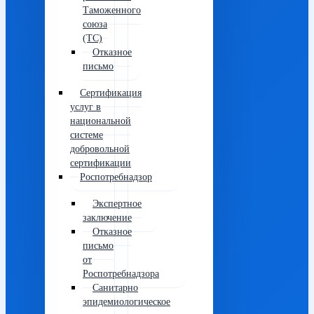
Таможенного
союза
(ТС)
Отказное
письмо
Сертификация
услуг в
национальной
системе
добровольной
сертификации
Роспотребнадзор
Экспертное
заключение
Отказное
письмо
от
Роспотребнадзора
Санитарно
эпидемиологическое