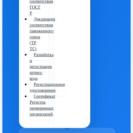
соответствия
ГОСТ
Р
Декларация
соответствия
таможенного
союза
(ТР
ТС)
Разработка
и
регистрация
штрих-
кода
Регистрационное
удостоверение
Сертификат
Регистра
проверенных
организаций