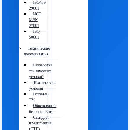
ISO/TS
29001
ИСО
МЭК
27001
ISO
50001
Техническая
документация
Разработка
технических
условий
Технические
условия
Готовые
ТУ
Обоснование
безопасности
Стандарт
предприятия
(СТП)