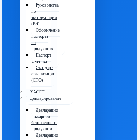
Руководства
по
эксплуатации
(РЭ)
Оформление
паспорта
на
продукцию
Паспорт
качества
Стандарт
организации
(СТО)
ХАССП
Декларирование
Декларация
пожарной
безопасности
продукции
Декларация