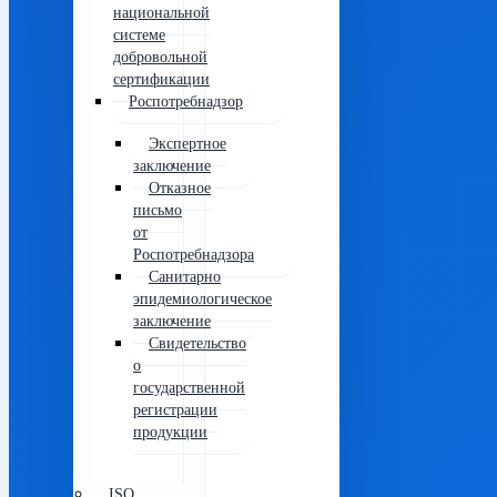
национальной
системе
добровольной
сертификации
Роспотребнадзор
Экспертное
заключение
Отказное
письмо
от
Роспотребнадзора
Санитарно
эпидемиологическое
заключение
Свидетельство
о
государственной
регистрации
продукции
ISO