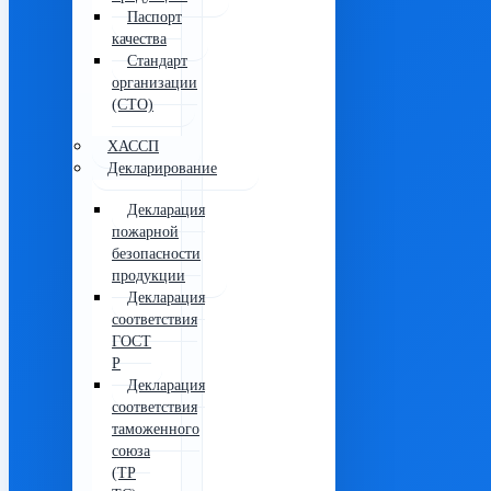
Паспорт
качества
Стандарт
организации
(СТО)
ХАССП
Декларирование
Декларация
пожарной
безопасности
продукции
Декларация
соответствия
ГОСТ
Р
Декларация
соответствия
таможенного
союза
(ТР