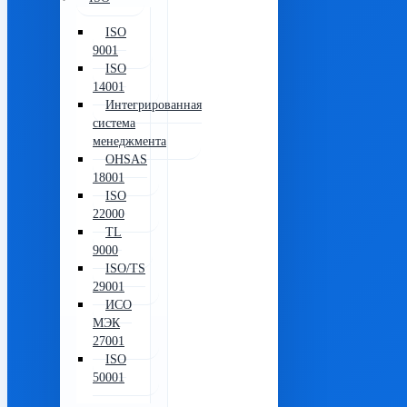
ISO
9001
ISO
14001
Интегрированная
система
менеджмента
OHSAS
18001
ISO
22000
TL
9000
ISO/TS
29001
ИСО
МЭК
27001
ISO
50001