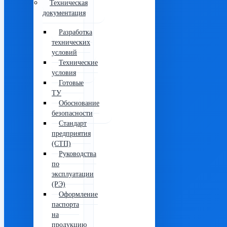
Техническая
документация
Разработка
технических
условий
Технические
условия
Готовые
ТУ
Обоснование
безопасности
Стандарт
предприятия
(СТП)
Руководства
по
эксплуатации
(РЭ)
Оформление
паспорта
на
продукцию