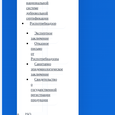
национальной
системе
добровольной
сертификации
Роспотребнадзор
Экспертное
заключение
Отказное
письмо
от
Роспотребнадзора
Санитарно
эпидемиологическое
заключение
Свидетельство
о
государственной
регистрации
продукции
ISO