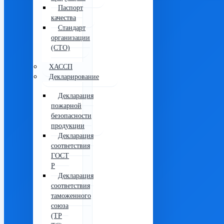
Паспорт
качества
Стандарт
организации
(СТО)
ХАССП
Декларирование
Декларация
пожарной
безопасности
продукции
Декларация
соответствия
ГОСТ
Р
Декларация
соответствия
таможенного
союза
(ТР