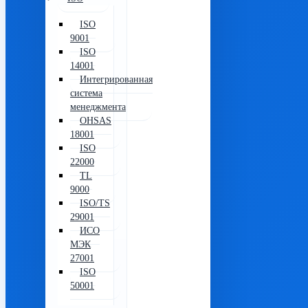
ISO
9001
ISO
14001
Интегрированная
система
менеджмента
OHSAS
18001
ISO
22000
TL
9000
ISO/TS
29001
ИСО
МЭК
27001
ISO
50001