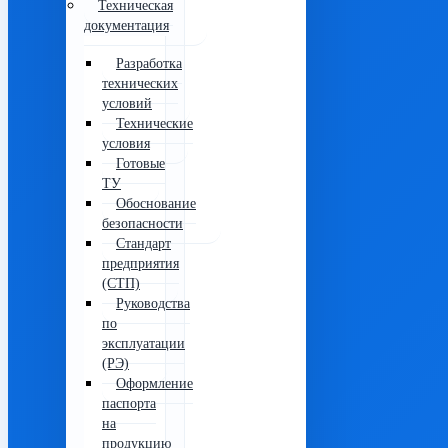
Техническая
документация
Разработка
технических
условий
Технические
условия
Готовые
ТУ
Обоснование
безопасности
Стандарт
предприятия
(СТП)
Руководства
по
эксплуатации
(РЭ)
Оформление
паспорта
на
продукцию