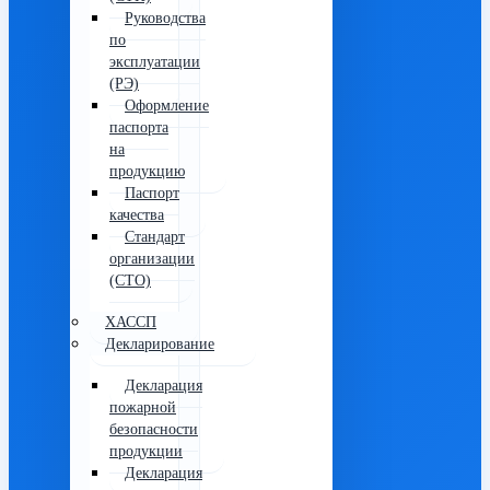
Руководства
по
эксплуатации
(РЭ)
Оформление
паспорта
на
продукцию
Паспорт
качества
Стандарт
организации
(СТО)
ХАССП
Декларирование
Декларация
пожарной
безопасности
продукции
Декларация