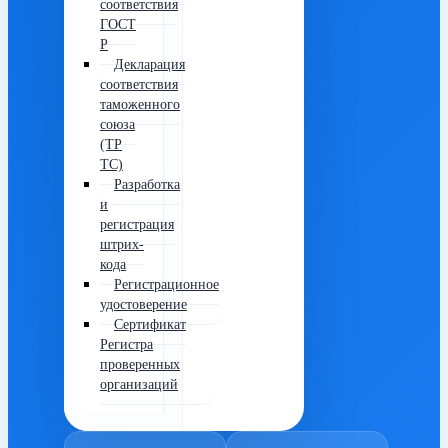
соответствия
ГОСТ
Р
Декларация
соответствия
таможенного
союза
(ТР
ТС)
Разработка
и
регистрация
штрих-
кода
Регистрационное
удостоверение
Сертификат
Регистра
проверенных
организаций