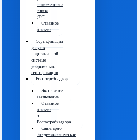
Таможенного
союза
(ТС)
Отказное
письмо
Сертификация
услуг в
национальной
системе
добровольной
сертификации
Роспотребнадзор
Экспертное
заключение
Отказное
письмо
от
Роспотребнадзора
Санитарно
эпидемиологическое