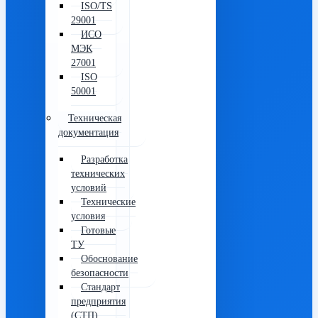
ISO/TS
29001
ИСО
МЭК
27001
ISO
50001
Техническая
документация
Разработка
технических
условий
Технические
условия
Готовые
ТУ
Обоснование
безопасности
Стандарт
предприятия
(СТП)