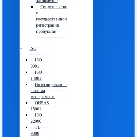
заключение
Свидетельство
о
государственной
регистрации
продукции
ISO
ISO
9001
ISO
14001
Интегрированная
система
менеджмента
OHSAS
18001
ISO
22000
TL
9000