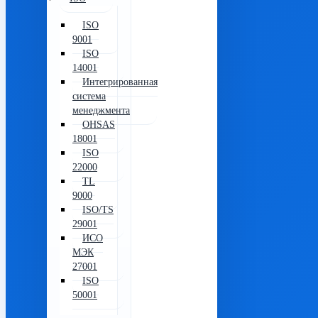
ISO
9001
ISO
14001
Интегрированная
система
менеджмента
OHSAS
18001
ISO
22000
TL
9000
ISO/TS
29001
ИСО
МЭК
27001
ISO
50001