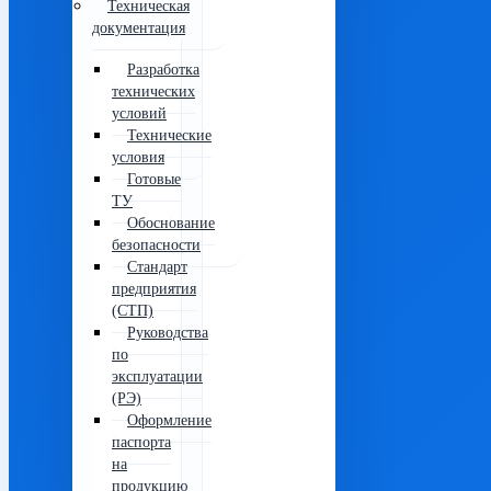
Техническая
документация
Разработка
технических
условий
Технические
условия
Готовые
ТУ
Обоснование
безопасности
Стандарт
предприятия
(СТП)
Руководства
по
эксплуатации
(РЭ)
Оформление
паспорта
на
продукцию