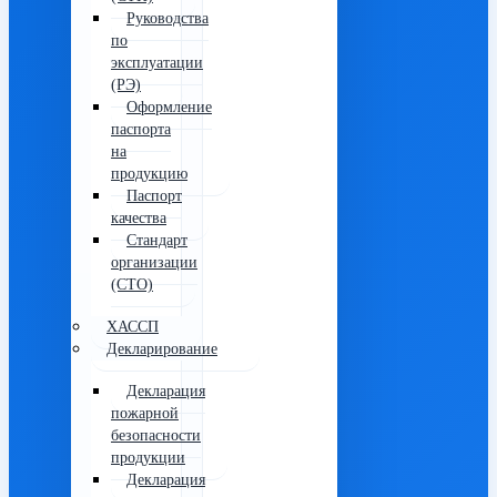
Руководства
по
эксплуатации
(РЭ)
Оформление
паспорта
на
продукцию
Паспорт
качества
Стандарт
организации
(СТО)
ХАССП
Декларирование
Декларация
пожарной
безопасности
продукции
Декларация