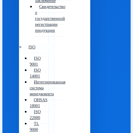
заключение
Свидетельство
о
государственной
регистрации
продукции
ISO
ISO
9001
ISO
14001
Интегрированная
система
менеджмента
OHSAS
18001
ISO
22000
TL
9000