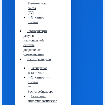
Таможенного
союза
(ТС)
Отказное
письмо
Сертификация
услуг в
национальной
системе
добровольной
сертификации
Роспотребнадзор
Экспертное
заключение
Отказное
письмо
от
Роспотребнадзора
Санитарно
эпидемиологическое