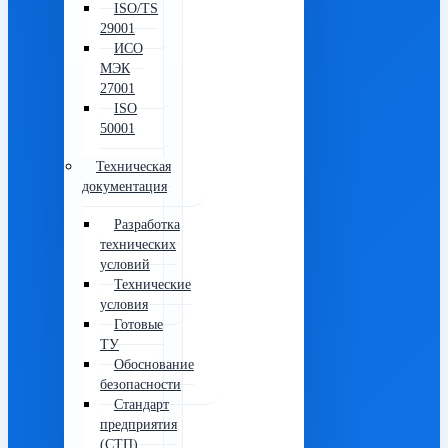
ISO/TS
29001
ИСО
МЭК
27001
ISO
50001
Техническая
документация
Разработка
технических
условий
Технические
условия
Готовые
ТУ
Обоснование
безопасности
Стандарт
предприятия
(СТП)