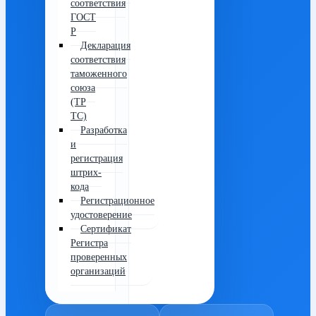
соответствия
ГОСТ
Р
Декларация
соответствия
таможенного
союза
(ТР
ТС)
Разработка
и
регистрация
штрих-
кода
Регистрационное
удостоверение
Сертификат
Регистра
проверенных
организаций