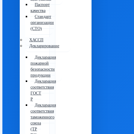
Паспорт
качества
Стандарт
организации
(СТО)
ХАССП
Декларирование
Декларация
пожарной
безопасности
продукции
Декларация
соответствия
ГОСТ
Р
Декларация
соответствия
таможенного
союза
(ТР