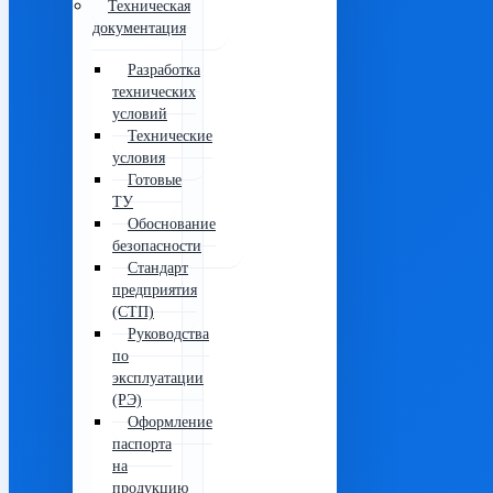
Техническая
документация
Разработка
технических
условий
Технические
условия
Готовые
ТУ
Обоснование
безопасности
Стандарт
предприятия
(СТП)
Руководства
по
эксплуатации
(РЭ)
Оформление
паспорта
на
продукцию