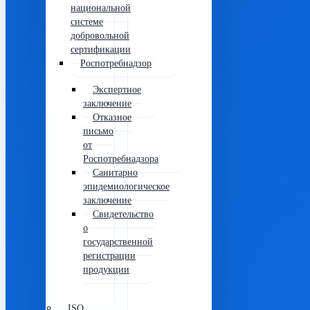
национальной
системе
добровольной
сертификации
Роспотребнадзор
Экспертное
заключение
Отказное
письмо
от
Роспотребнадзора
Санитарно
эпидемиологическое
заключение
Свидетельство
о
государственной
регистрации
продукции
ISO