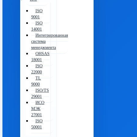
ISO
9001
ISO
14001
Интегрированная
система
менеджмента
OHSAS
18001
ISO
22000
TL
9000
ISO/TS
29001
ИСО
МЭК
27001
ISO
50001