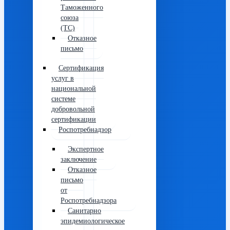
Таможенного
союза
(ТС)
Отказное
письмо
Сертификация
услуг в
национальной
системе
добровольной
сертификации
Роспотребнадзор
Экспертное
заключение
Отказное
письмо
от
Роспотребнадзора
Санитарно
эпидемиологическое