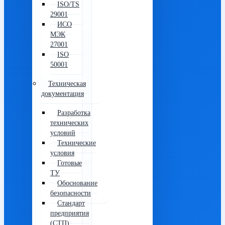
ISO/TS
29001
ИСО
МЭК
27001
ISO
50001
Техническая
документация
Разработка
технических
условий
Технические
условия
Готовые
ТУ
Обоснование
безопасности
Стандарт
предприятия
(СТП)