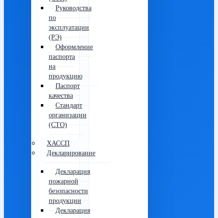
Руководства
по
эксплуатации
(РЭ)
Оформление
паспорта
на
продукцию
Паспорт
качества
Стандарт
организации
(СТО)
ХАССП
Декларирование
Декларация
пожарной
безопасности
продукции
Декларация