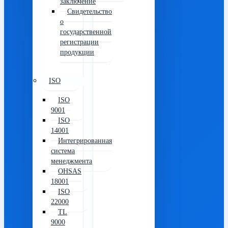
заключение
Свидетельство
о
государственной
регистрации
продукции
ISO
ISO
9001
ISO
14001
Интегрированная
система
менеджмента
OHSAS
18001
ISO
22000
TL
9000