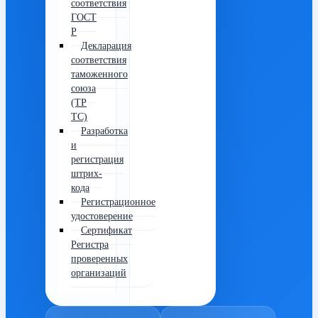
соответствия
ГОСТ
Р
Декларация
соответствия
таможенного
союза
(ТР
ТС)
Разработка
и
регистрация
штрих-
кода
Регистрационное
удостоверение
Сертификат
Регистра
проверенных
организаций