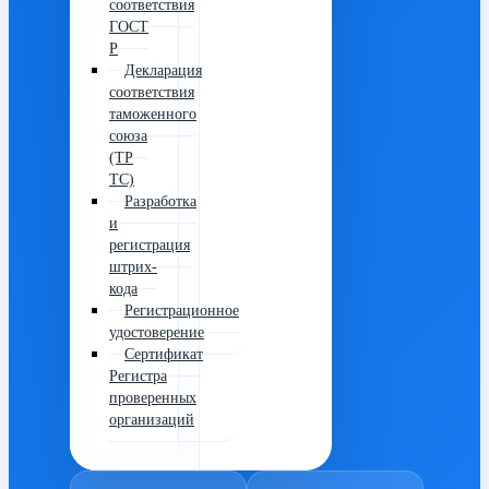
соответствия
ГОСТ
Р
Декларация
соответствия
таможенного
союза
(ТР
ТС)
Разработка
и
регистрация
штрих-
кода
Регистрационное
удостоверение
Сертификат
Регистра
проверенных
организаций