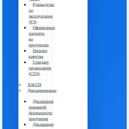
Руководства
по
эксплуатации
(РЭ)
Оформление
паспорта
на
продукцию
Паспорт
качества
Стандарт
организации
(СТО)
ХАССП
Декларирование
Декларация
пожарной
безопасности
продукции
Декларация