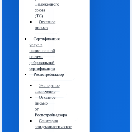
Таможенного
союза
(ТС)
Отказное
письмо
Сертификация
услуг в
национальной
системе
добровольной
сертификации
Роспотребнадзор
Экспертное
заключение
Отказное
письмо
от
Роспотребнадзора
Санитарно
эпидемиологическое