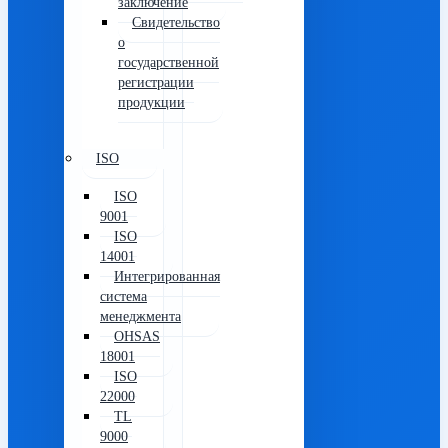
заключение
Свидетельство
о
государственной
регистрации
продукции
ISO
ISO
9001
ISO
14001
Интегрированная
система
менеджмента
OHSAS
18001
ISO
22000
TL
9000