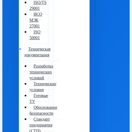
ISO/TS
29001
ИСО
МЭК
27001
ISO
50001
Техническая
документация
Разработка
технических
условий
Технические
условия
Готовые
ТУ
Обоснование
безопасности
Стандарт
предприятия
(СТП)