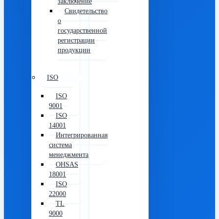
заключение
Свидетельство
о
государственной
регистрации
продукции
ISO
ISO
9001
ISO
14001
Интегрированная
система
менеджмента
OHSAS
18001
ISO
22000
TL
9000