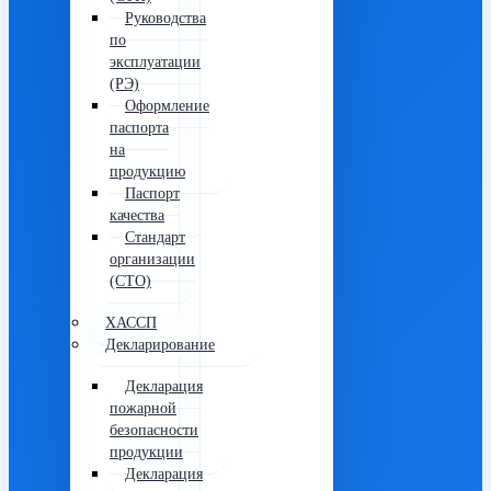
Руководства
по
эксплуатации
(РЭ)
Оформление
паспорта
на
продукцию
Паспорт
качества
Стандарт
организации
(СТО)
ХАССП
Декларирование
Декларация
пожарной
безопасности
продукции
Декларация