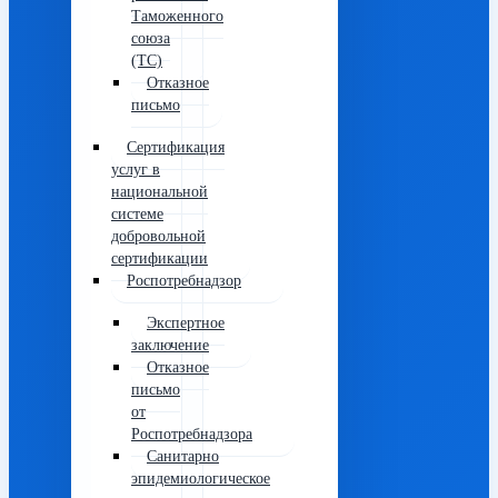
Таможенного
союза
(ТС)
Отказное
письмо
Сертификация
услуг в
национальной
системе
добровольной
сертификации
Роспотребнадзор
Экспертное
заключение
Отказное
письмо
от
Роспотребнадзора
Санитарно
эпидемиологическое