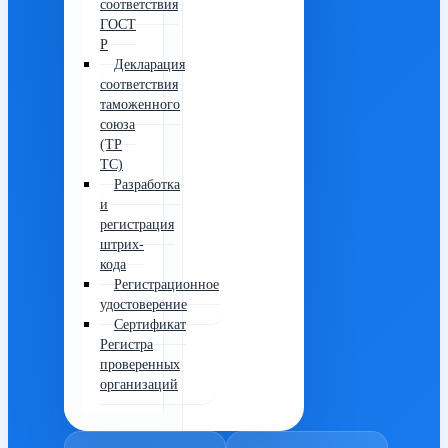
соответствия
ГОСТ
Р
Декларация
соответствия
таможенного
союза
(ТР
ТС)
Разработка
и
регистрация
штрих-
кода
Регистрационное
удостоверение
Сертификат
Регистра
проверенных
организаций