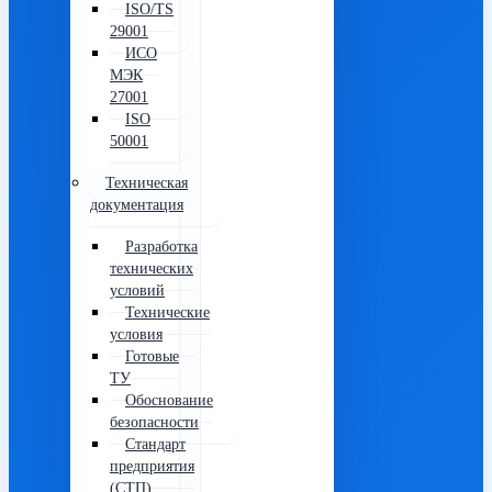
ISO/TS
29001
ИСО
МЭК
27001
ISO
50001
Техническая
документация
Разработка
технических
условий
Технические
условия
Готовые
ТУ
Обоснование
безопасности
Стандарт
предприятия
(СТП)