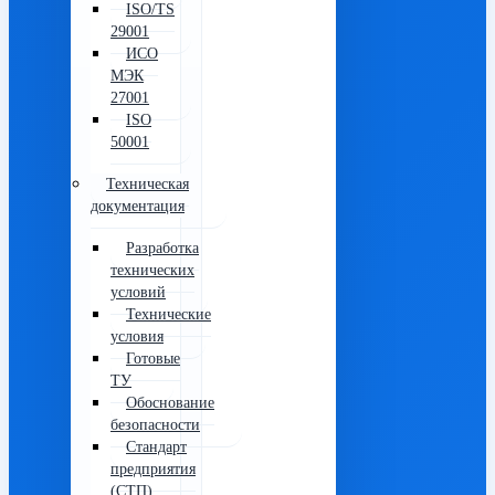
ISO/TS
29001
ИСО
МЭК
27001
ISO
50001
Техническая
документация
Разработка
технических
условий
Технические
условия
Готовые
ТУ
Обоснование
безопасности
Стандарт
предприятия
(СТП)