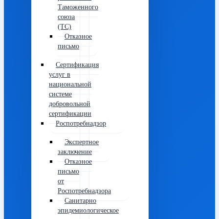
Таможенного
союза
(ТС)
Отказное
письмо
Сертификация
услуг в
национальной
системе
добровольной
сертификации
Роспотребнадзор
Экспертное
заключение
Отказное
письмо
от
Роспотребнадзора
Санитарно
эпидемиологическое