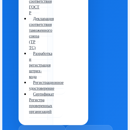
соответствия
ГОСТ
Р
Декларация
соответствия
таможенного
союза
(ТР
ТС)
Разработка
и
регистрация
штрих-
кода
Регистрационное
удостоверение
Сертификат
Регистра
проверенных
организаций