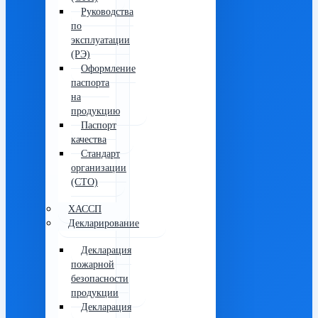
Руководства
по
эксплуатации
(РЭ)
Оформление
паспорта
на
продукцию
Паспорт
качества
Стандарт
организации
(СТО)
ХАССП
Декларирование
Декларация
пожарной
безопасности
продукции
Декларация