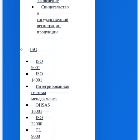
заключение
Свидетельство
о
государственной
регистрации
продукции
ISO
ISO
9001
ISO
14001
Интегрированная
система
менеджмента
OHSAS
18001
ISO
22000
TL
9000