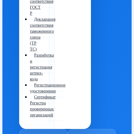
соответствия
ГОСТ
Р
Декларация
соответствия
таможенного
союза
(ТР
ТС)
Разработка
и
регистрация
штрих-
кода
Регистрационное
удостоверение
Сертификат
Регистра
проверенных
организаций