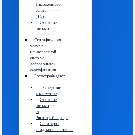
Таможенного
союза
(ТС)
Отказное
письмо
Сертификация
услуг в
национальной
системе
добровольной
сертификации
Роспотребнадзор
Экспертное
заключение
Отказное
письмо
от
Роспотребнадзора
Санитарно
эпидемиологическое