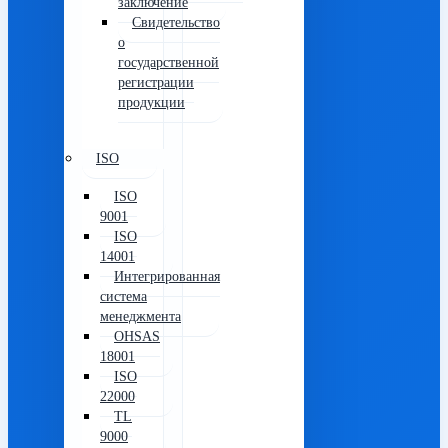
заключение
Свидетельство
о
государственной
регистрации
продукции
ISO
ISO
9001
ISO
14001
Интегрированная
система
менеджмента
OHSAS
18001
ISO
22000
TL
9000