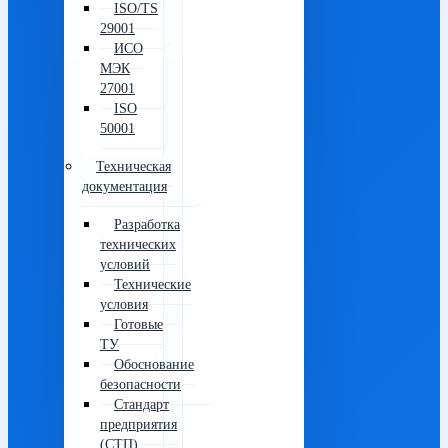
ISO/TS
29001
ИСО
МЭК
27001
ISO
50001
Техническая
документация
Разработка
технических
условий
Технические
условия
Готовые
ТУ
Обоснование
безопасности
Стандарт
предприятия
(СТП)