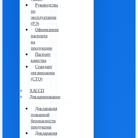
Руководства
по
эксплуатации
(РЭ)
Оформление
паспорта
на
продукцию
Паспорт
качества
Стандарт
организации
(СТО)
ХАССП
Декларирование
Декларация
пожарной
безопасности
продукции
Декларация